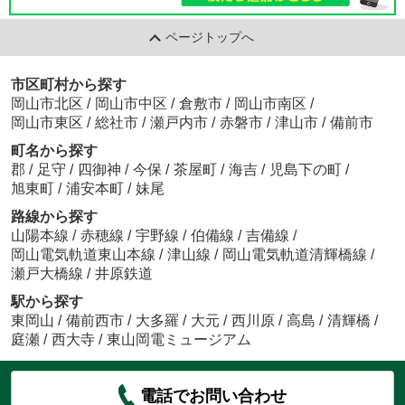
ページトップへ
市区町村から探す
岡山市北区
/
岡山市中区
/
倉敷市
/
岡山市南区
/
岡山市東区
/
総社市
/
瀬戸内市
/
赤磐市
/
津山市
/
備前市
町名から探す
郡
/
足守
/
四御神
/
今保
/
茶屋町
/
海吉
/
児島下の町
/
旭東町
/
浦安本町
/
妹尾
路線から探す
山陽本線
/
赤穂線
/
宇野線
/
伯備線
/
吉備線
/
岡山電気軌道東山本線
/
津山線
/
岡山電気軌道清輝橋線
/
瀬戸大橋線
/
井原鉄道
駅から探す
東岡山
/
備前西市
/
大多羅
/
大元
/
西川原
/
高島
/
清輝橋
/
庭瀬
/
西大寺
/
東山岡電ミュージアム
電話でお問い合わせ