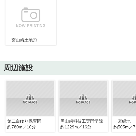
一宮山崎土地①
周辺施設
第二白ゆり保育園
岡山歯科技工専門学院
一宮緑地
約780m／10分
約1229m／16分
約505m／