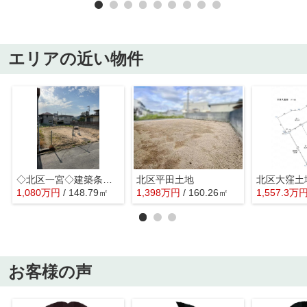
エリアの近い物件
◇北区一宮◇建築条件なし◇土地◇
北区平田土地
北区大窪土
1,080
万
円
/ 148.79㎡
1,398
万
円
/ 160.26㎡
1,557.3
万
お客様の声