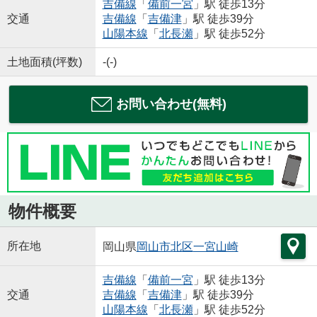
吉備線
「
備前一宮
」駅 徒歩13分
交通
吉備線
「
吉備津
」駅 徒歩39分
山陽本線
「
北長瀬
」駅 徒歩52分
土地面積(坪数)
-(-)
お問い合わせ(無料)
物件概要
所在地
岡山県
岡山市北区
一宮山崎
吉備線
「
備前一宮
」駅 徒歩13分
交通
吉備線
「
吉備津
」駅 徒歩39分
山陽本線
「
北長瀬
」駅 徒歩52分