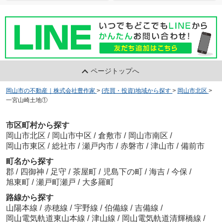
ページトップへ
岡山市の不動産｜株式会社豊作家
>
(売買・投資)地域から探す
>
岡山市北区
>
一宮山崎土地①
市区町村から探す
岡山市北区
/
岡山市中区
/
倉敷市
/
岡山市南区
/
岡山市東区
/
総社市
/
瀬戸内市
/
赤磐市
/
津山市
/
備前市
町名から探す
郡
/
四御神
/
足守
/
茶屋町
/
児島下の町
/
海吉
/
今保
/
旭東町
/
瀬戸町瀬戸
/
大多羅町
路線から探す
山陽本線
/
赤穂線
/
宇野線
/
伯備線
/
吉備線
/
岡山電気軌道東山本線
/
津山線
/
岡山電気軌道清輝橋線
/