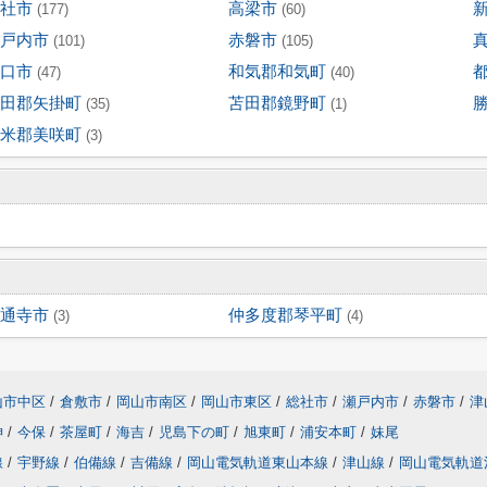
社市
高梁市
(177)
(60)
戸内市
赤磐市
(101)
(105)
口市
和気郡和気町
(47)
(40)
田郡矢掛町
苫田郡鏡野町
(35)
(1)
米郡美咲町
(3)
通寺市
仲多度郡琴平町
(3)
(4)
山市中区
/
倉敷市
/
岡山市南区
/
岡山市東区
/
総社市
/
瀬戸内市
/
赤磐市
/
津
神
/
今保
/
茶屋町
/
海吉
/
児島下の町
/
旭東町
/
浦安本町
/
妹尾
線
/
宇野線
/
伯備線
/
吉備線
/
岡山電気軌道東山本線
/
津山線
/
岡山電気軌道