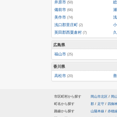
井原市
総
(50)
備前市
瀬
(66)
美作市
浅
(74)
浅口郡里庄町
小
(2)
英田郡西粟倉村
久
(7)
広島県
福山市
(25)
香川県
高松市
善
(20)
市区町村から探す
岡山市北区
/
岡
町名から探す
郡
/
足守
/
四御
路線から探す
山陽本線
/
赤穂