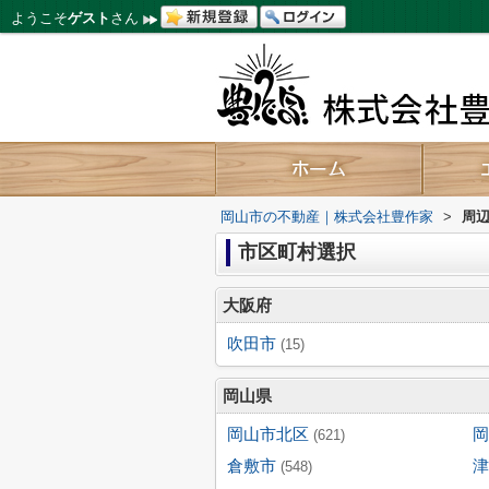
ようこそ
ゲスト
さん
岡山市の不動産｜株式会社豊作家
>
周
市区町村選択
大阪府
吹田市
(15)
岡山県
岡山市北区
岡
(621)
倉敷市
津
(548)