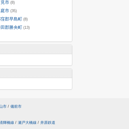
新見市
(8)
真庭市
(35)
都窪郡早島町
(8)
勝田郡勝央町
(13)
山市
/
備前市
清輝橋線
/
瀬戸大橋線
/
井原鉄道