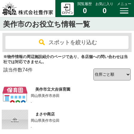
閲覧履歴
お気に入り
メニュー
0
0
美作市のお役立ち情報一覧
スポットを絞り込む
※物件情報の周辺施設紹介のページであり、各店舗への問い合わせは当
社では対応できません。
該当件数
74
件
美作市立大吉保育園
岡山県美作市赤田
-
まさや商店
岡山県美作市位田
-