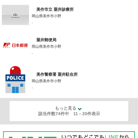
美作市立 粟井診療所
岡山県美作市小野
-
粟井郵便局
岡山県美作市小野
-
美作警察署 粟井駐在所
岡山県美作市小野
-
もっと見る
該当件数74件中
11
－
20
件表示