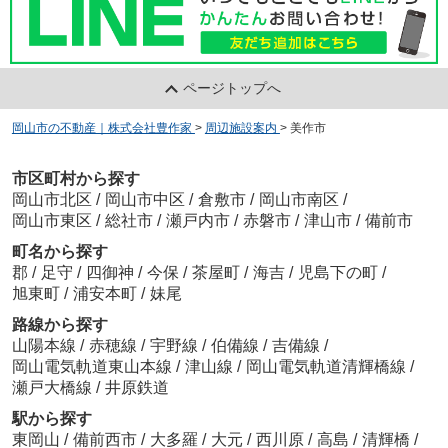
ページトップへ
岡山市の不動産｜株式会社豊作家
>
周辺施設案内
>
美作市
市区町村から探す
岡山市北区
/
岡山市中区
/
倉敷市
/
岡山市南区
/
岡山市東区
/
総社市
/
瀬戸内市
/
赤磐市
/
津山市
/
備前市
町名から探す
郡
/
足守
/
四御神
/
今保
/
茶屋町
/
海吉
/
児島下の町
/
旭東町
/
浦安本町
/
妹尾
路線から探す
山陽本線
/
赤穂線
/
宇野線
/
伯備線
/
吉備線
/
岡山電気軌道東山本線
/
津山線
/
岡山電気軌道清輝橋線
/
瀬戸大橋線
/
井原鉄道
駅から探す
東岡山
/
備前西市
/
大多羅
/
大元
/
西川原
/
高島
/
清輝橋
/