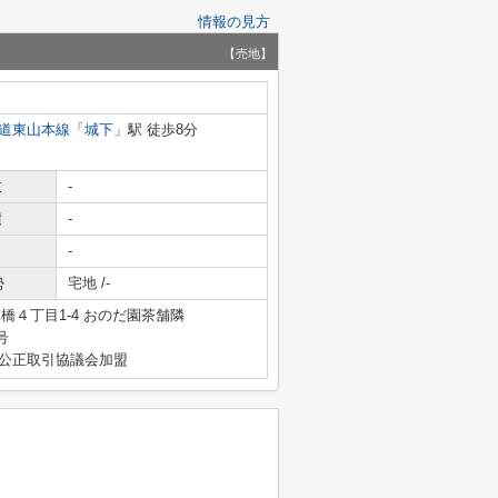
情報の見方
【売地】
道東山本線
「
城下
」駅 徒歩8分
数
-
積
-
-
勢
宅地 /-
橋４丁目1-4 おのだ園茶舗隣
号
産公正取引協議会加盟