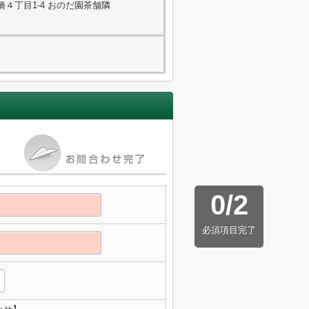
４丁目1-4 おのだ園茶舗隣
0
/
2
必須項目完了