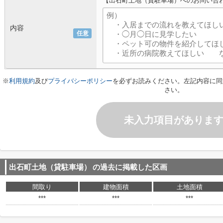
【出石町土地（貸駐車場）へのお問い合
内容
任意
※
利用規約
及び
プライバシーポリシー
を必ずお読みください。左記内容に同
さい。
未入力項目がありま
出石町土地（貸駐車場）
の過去に掲載した区画
間取り
建物面積
土地面積
***
***
***