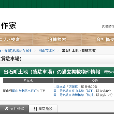
営業時間：
買・投資)地域から探す
>
岡山市北区
>
出石町土地（貸駐車場）
（貸駐車場）
出石町土地（貸駐車場）
の過去掲載物件情報
現況の
所在地
交通
山陽本線
「
西川原
」駅 徒歩20分
岡山県
岡山市北区
出石町
１丁目
岡山電気軌道東山本線
「
城下
」駅 徒歩8分
岡山電気軌道清輝橋線
「
柳川
」駅 徒歩12分
物件情報
周辺施設