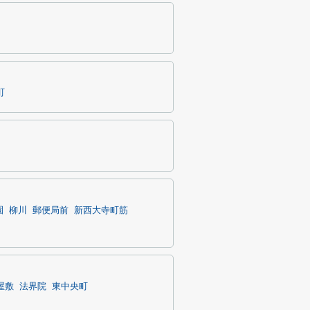
町
園
柳川
郵便局前
新西大寺町筋
屋敷
法界院
東中央町