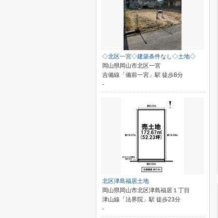
◇北区一宮◇建築条件なし◇土地◇
岡山県岡山市北区一宮
吉備線「備前一宮」駅 徒歩8分
-
北区津島福居土地
岡山県岡山市北区津島福居１丁目
津山線「法界院」駅 徒歩23分
-