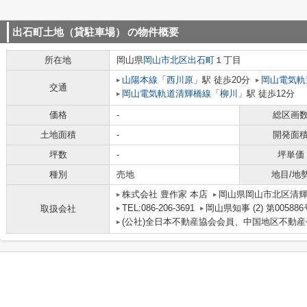
出石町土地（貸駐車場）
の物件概要
所在地
岡山県
岡山市北区
出石町
１丁目
山陽本線
「
西川原
」駅 徒歩20分
岡山電気軌
交通
岡山電気軌道清輝橋線
「
柳川
」駅 徒歩12分
価格
-
総区画
土地面積
-
開発面
坪数
-
坪単価
種別
売地
地目/地
株式会社 豊作家 本店
岡山県岡山市北区清輝
TEL:086-206-3691
岡山県知事 (2) 第005886
取扱会社
(公社)全日本不動産協会会員、中国地区不動