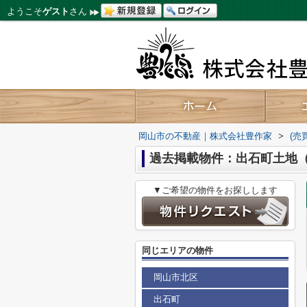
ようこそ
ゲスト
さん
岡山市の不動産｜株式会社豊作家
>
(売
過去掲載物件：出石町土地
▼ご希望の物件をお探しします
同じエリアの物件
岡山市北区
出石町