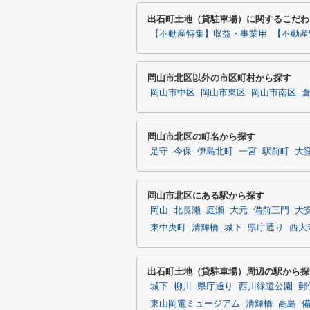
出石町土地（貸駐車場）に関するこだわ
【不動産特集】収益・事業用
【不動産
岡山市北区以外の市区町村から探す
岡山市中区
岡山市東区
岡山市南区
岡山市北区の町名から探す
足守
今保
伊島北町
一宮
駅前町
大
岡山市北区にある駅から探す
岡山
北長瀬
庭瀬
大元
備前三門
大
東中央町
清輝橋
城下
県庁通り
西大
出石町土地（貸駐車場）周辺の駅から探
城下
柳川
県庁通り
西川緑道公園
郵
東山岡電ミュージアム
清輝橋
高島