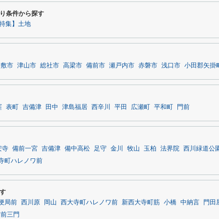
り条件から探す
特集】土地
倉敷市
津山市
総社市
高梁市
備前市
瀬戸内市
赤磐市
浅口市
小田郡矢掛
窪
表町
吉備津
田中
津島福居
西辛川
平田
広瀬町
平和町
門前
安寺
備前一宮
吉備津
備中高松
足守
金川
牧山
玉柏
法界院
西川緑道公
寺町ハレノワ前
す
便局前
西川原
岡山
西大寺町ハレノワ前
新西大寺町筋
小橋
中納言
門田
備前三門