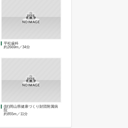
平松歯科
約2669m／34分
(財)岡山県健康づくり財団附属病
院
約855m／11分