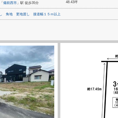
48.43坪
「
備前西市
」駅 徒歩35分
し
角地
更地渡し
接道幅１５ｍ以上