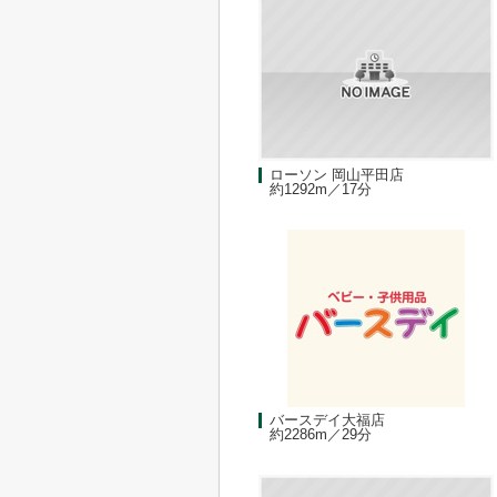
ローソン 岡山平田店
約1292m／17分
バースデイ大福店
約2286m／29分