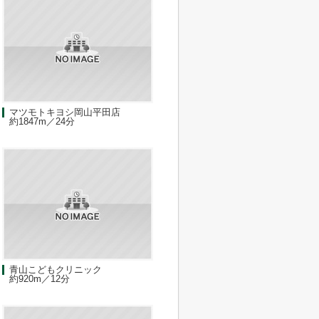
マツモトキヨシ岡山平田店
約1847m／24分
青山こどもクリニック
約920m／12分