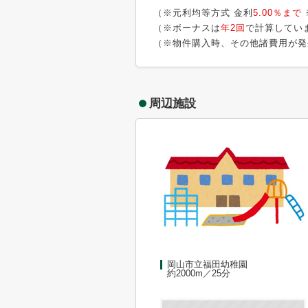
（※元利均等方式 金利
5.00％まで
（※ボーナスは
年2回
で計算してい
（※物件購入時、その他諸費用が発
周辺施設
岡山市立福田幼稚園
約2000m／25分