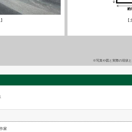
観】
【
※写真や図と実際の現状と
水
作家