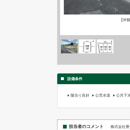
【外
設備条件
陽当り良好
公営水道
公共下
担当者のコメント
株式会社豊