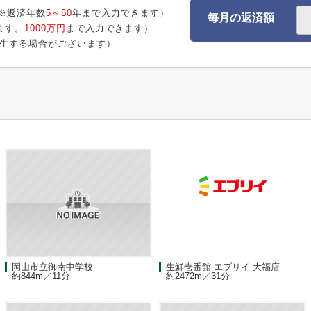
※返済年数
5～50
年まで入力できます）
毎月の返済額
ます。
1000万円
まで入力できます）
生する場合がございます）
岡山市立御南中学校
生鮮壱番館 エブリイ 大福店
約844m／11分
約2472m／31分