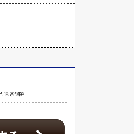
のだ園茶舗隣