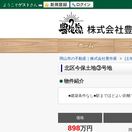
ようこそ
ゲスト
さん
岡山市の不動産｜株式会社豊作家
>
(土
北区今保土地③号地
物件紹介
■建築条件なし■駅までほどよい距離
価格
898
万円