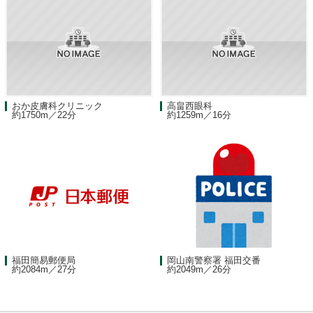
おか皮膚科クリニック
高畠西眼科
約1750m／22分
約1259m／16分
福田簡易郵便局
岡山南警察署 福田交番
約2084m／27分
約2049m／26分