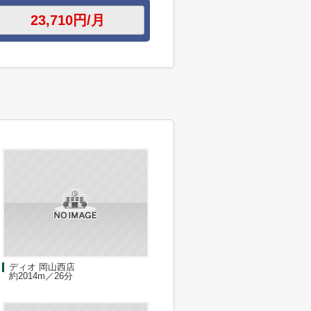
ディオ 岡山西店
約2014m／26分