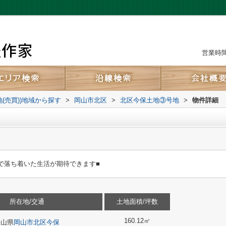
営業時間：
地(売買))地域から探す
>
岡山市北区
>
北区今保土地③号地
>
物件詳細
で落ち着いた生活が期待できます■
所在地/交通
土地面積/坪数
160.12㎡
岡山県
岡山市北区
今保