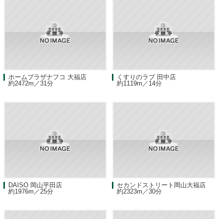
ホームプラザナフコ 大福店
くすりのラブ 田中店
約2472m／31分
約1119m／14分
DAISO 岡山平田店
セカンドストリート岡山大福店
約1976m／25分
約2323m／30分