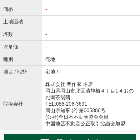
価格
-
土地面積
-
坪数
-
坪単価
-
種別
売地
地目 / 地勢
宅地 / -
株式会社 豊作家 本店
岡山県岡山市北区清輝橋４丁目1-4 おの
だ園茶舗隣
取扱会社
TEL:086-206-3691
岡山県知事 (2) 第005886号
(公社)全日本不動産協会会員
中国地区不動産公正取引協議会加盟