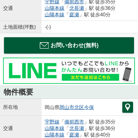
宇野線
「
備前西市
」駅 徒歩35分
交通
山陽本線
「
北長瀬
」駅 徒歩36分
山陽本線
「
庭瀬
」駅 徒歩40分
土地面積(坪数)
-(-)
お問い合わせ(無料)
物件概要
所在地
岡山県
岡山市北区
今保
宇野線
「
備前西市
」駅 徒歩35分
交通
山陽本線
「
北長瀬
」駅 徒歩36分
山陽本線
「
庭瀬
」駅 徒歩40分