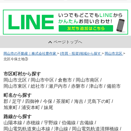
ページトップへ
岡山市の不動産｜株式会社豊作家
>
(売買・投資)地域から探す
>
岡山市北区
>
北区今保土地③
市区町村から探す
岡山市北区
/
岡山市中区
/
倉敷市
/
岡山市南区
/
岡山市東区
/
総社市
/
瀬戸内市
/
赤磐市
/
津山市
/
備前市
町名から探す
郡
/
足守
/
四御神
/
今保
/
茶屋町
/
海吉
/
児島下の町
/
旭東町
/
浦安本町
/
妹尾
路線から探す
山陽本線
/
赤穂線
/
宇野線
/
伯備線
/
吉備線
/
岡山電気軌道東山本線
/
津山線
/
岡山電気軌道清輝橋線
/