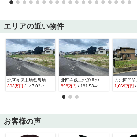
エリアの近い物件
北区今保土地②号地
北区今保土地①号地
898
万
円
/ 147.02㎡
898
万
円
/ 181.58㎡
1,669
万
円
お客様の声