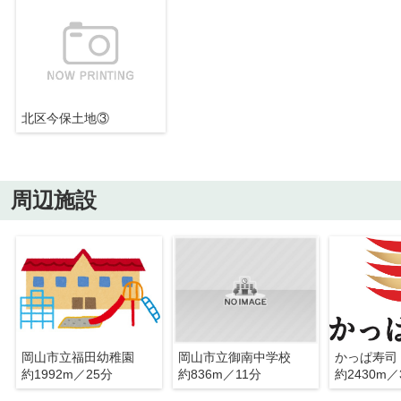
北区今保土地③
周辺施設
岡山市立福田幼稚園
岡山市立御南中学校
かっぱ寿司
約1992m／25分
約836m／11分
約2430m／