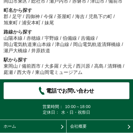
岡山市東区
/
総社市
/
瀬戸内市
/
赤磐市
/
津山市
/
備前市
町名から探す
郡
/
足守
/
四御神
/
今保
/
茶屋町
/
海吉
/
児島下の町
/
旭東町
/
浦安本町
/
妹尾
路線から探す
山陽本線
/
赤穂線
/
宇野線
/
伯備線
/
吉備線
/
岡山電気軌道東山本線
/
津山線
/
岡山電気軌道清輝橋線
/
瀬戸大橋線
/
井原鉄道
駅から探す
東岡山
/
備前西市
/
大多羅
/
大元
/
西川原
/
高島
/
清輝橋
/
庭瀬
/
西大寺
/
東山岡電ミュージアム
電話でお問い合わせ
営業時間：
10:00～18:00
定休日：
水・日・祝祭日
ホーム
会社概要