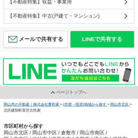
【不動産特集】収益・事業用
【不動産特集】中古(戸建て・マンション)
メールで共有する
LINEで共有する
ページトップへ
岡山市の不動産｜株式会社豊作家
>
(売買・投資)地域から探す
>
岡山市北区
>
北区建部町富沢古民家
市区町村から探す
岡山市北区
/
岡山市中区
/
倉敷市
/
岡山市南区
/