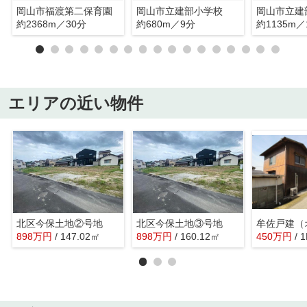
岡山市福渡第二保育園
岡山市立建部小学校
岡山市立建
約2368m／30分
約680m／9分
約1135m／
エリアの近い物件
北区今保土地②号地
北区今保土地③号地
898
万
円
/ 147.02㎡
898
万
円
/ 160.12㎡
450
万
円
/ 