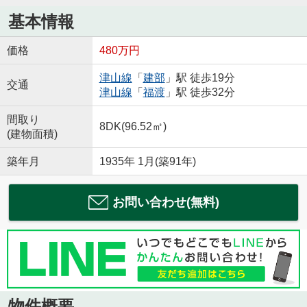
基本情報
価格
480万円
津山線
「
建部
」駅 徒歩19分
交通
津山線
「
福渡
」駅 徒歩32分
間取り
8DK(96.52㎡)
(建物面積)
築年月
1935年 1月(築91年)
お問い合わせ(無料)
物件概要