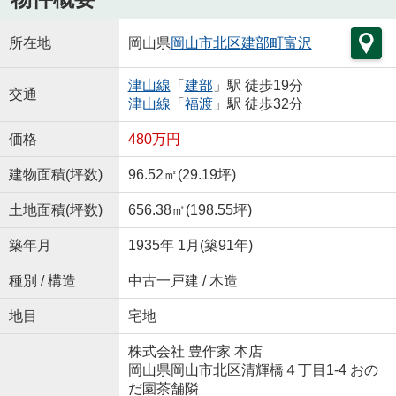
所在地
岡山県
岡山市北区
建部町富沢
津山線
「
建部
」駅 徒歩19分
交通
津山線
「
福渡
」駅 徒歩32分
価格
480万円
建物面積(坪数)
96.52㎡(29.19坪)
土地面積(坪数)
656.38㎡(198.55坪)
築年月
1935年 1月(築91年)
種別 / 構造
中古一戸建 / 木造
地目
宅地
株式会社 豊作家 本店
岡山県岡山市北区清輝橋４丁目1-4 おの
だ園茶舗隣