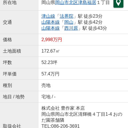
所在地
岡山県
岡山市北区
津島福居
１丁目
津山線
「
法界院
」駅 徒歩23分
交通
山陽本線
「
岡山
」駅 徒歩42分
山陽本線
「
西川原
」駅 徒歩43分
価格
2,998万円
土地面積
172.67㎡
坪数
52.23坪
坪単価
57.4万円
種別
売地
地目 / 地勢
宅地 / -
株式会社 豊作家 本店
岡山県岡山市北区清輝橋４丁目1-4 おの
だ園茶舗隣
取扱会社
TEL:086-206-3691