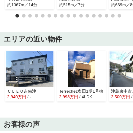
約1067m／14分
約515m／7分
約639m／
エリアの近い物件
ＣＬＥＯ吉備津
Terrechez奥田1期1号棟
津島東中古
2,940
万
円
/ -
2,998
万
円
/ 4LDK
2,500
万
円
お客様の声