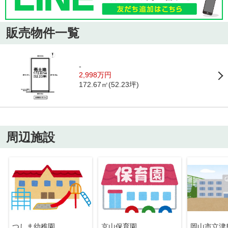
販売物件一覧
-
2,998万円
172.67㎡(52.23坪)
周辺施設
つしま幼稚園
京山保育園
岡山市立津