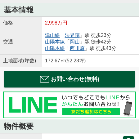
基本情報
価格
2,998万円
津山線
「
法界院
」駅 徒歩23分
交通
山陽本線
「
岡山
」駅 徒歩42分
山陽本線
「
西川原
」駅 徒歩43分
土地面積(坪数)
172.67㎡(52.23坪)
お問い合わせ(無料)
物件概要