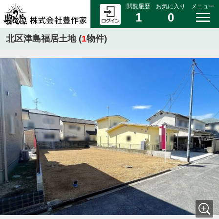
閲覧履歴
お気に入り
メニュー
1
0
北区津島福居土地 (
1
物件)