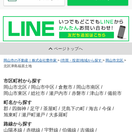
ページトップへ
岡山市の不動産｜株式会社豊作家
>
(売買・投資)地域から探す
>
岡山市北区
>
北区津島福居土地
市区町村から探す
岡山市北区
/
岡山市中区
/
倉敷市
/
岡山市南区
/
岡山市東区
/
総社市
/
瀬戸内市
/
赤磐市
/
津山市
/
備前市
町名から探す
郡
/
四御神
/
足守
/
茶屋町
/
児島下の町
/
海吉
/
今保
/
旭東町
/
瀬戸町瀬戸
/
大多羅町
路線から探す
山陽本線
/
赤穂線
/
宇野線
/
伯備線
/
吉備線
/