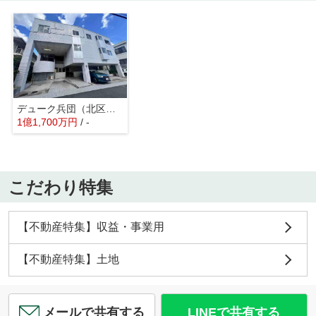
デューク兵団（北区兵団）
1
億
1,700
万
円
/ -
こだわり特集
【不動産特集】収益・事業用
【不動産特集】土地
メールで共有する
LINEで共有する