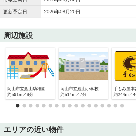
更新予定日
2026年08月20日
周辺施設
岡山市立鯉山幼稚園
岡山市立鯉山小学校
手もみ屋本
約591m／8分
約514m／7分
約244m／
エリアの近い物件