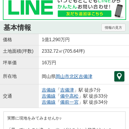
基本情報
情報の見方
価格
1億1,290万円
土地面積(坪数)
2332.72㎡(705.64坪)
坪単価
16万円
所在地
岡山県
岡山市北区
吉備津
吉備線
「
吉備津
」駅 徒歩7分
交通
吉備線
「
備中高松
」駅 徒歩33分
吉備線
「
備前一宮
」駅 徒歩34分
実際に現地をみてみませんか♪