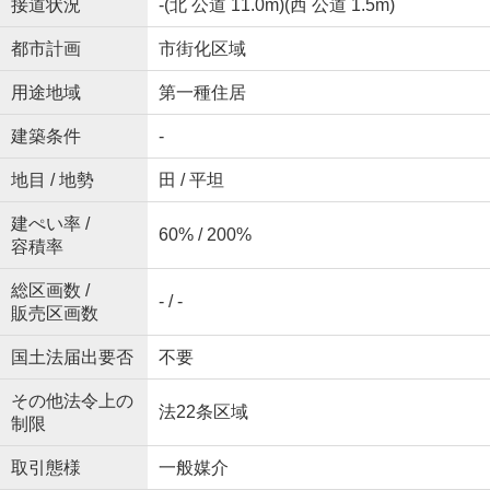
接道状況
-(北 公道 11.0m)(西 公道 1.5m)
都市計画
市街化区域
用途地域
第一種住居
建築条件
-
地目 / 地勢
田 / 平坦
建ぺい率 /
60% / 200%
容積率
総区画数 /
- / -
販売区画数
国土法届出要否
不要
その他法令上の
法22条区域
制限
取引態様
一般媒介