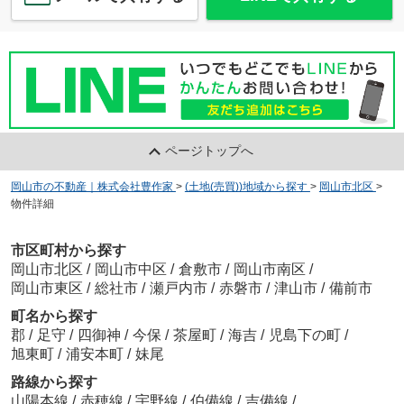
ページトップへ
岡山市の不動産｜株式会社豊作家
>
(土地(売買))地域から探す
>
岡山市北区
>
物件詳細
市区町村から探す
岡山市北区
/
岡山市中区
/
倉敷市
/
岡山市南区
/
岡山市東区
/
総社市
/
瀬戸内市
/
赤磐市
/
津山市
/
備前市
町名から探す
郡
/
足守
/
四御神
/
今保
/
茶屋町
/
海吉
/
児島下の町
/
旭東町
/
浦安本町
/
妹尾
路線から探す
山陽本線
/
赤穂線
/
宇野線
/
伯備線
/
吉備線
/