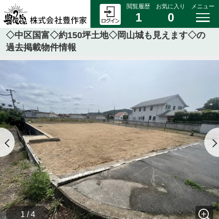
閲覧履歴
お気に入り
メニュー
1
0
◇中区国富◇約150坪土地◇岡山城も見えます◇の
過去掲載物件情報
1 / 4