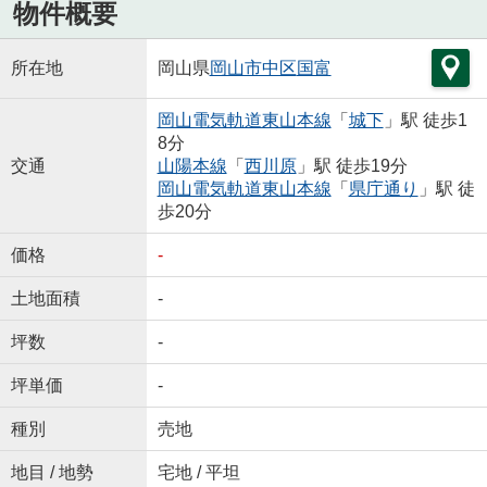
物件概要
所在地
岡山県
岡山市中区
国富
岡山電気軌道東山本線
「
城下
」駅 徒歩1
8分
交通
山陽本線
「
西川原
」駅 徒歩19分
岡山電気軌道東山本線
「
県庁通り
」駅 徒
歩20分
価格
-
土地面積
-
坪数
-
坪単価
-
種別
売地
地目 / 地勢
宅地 / 平坦