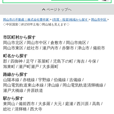
ページトップへ
岡山市の不動産｜株式会社豊作家
>
(売買・投資)地域から探す
>
岡山市中区
>
◇中区国富◇約150坪土地◇岡山城も見えます◇
市区町村から探す
岡山市北区
/
岡山市中区
/
倉敷市
/
岡山市南区
/
岡山市東区
/
総社市
/
瀬戸内市
/
赤磐市
/
津山市
/
備前市
町名から探す
郡
/
四御神
/
足守
/
茶屋町
/
児島下の町
/
海吉
/
今保
/
旭東町
/
瀬戸町瀬戸
/
大多羅町
路線から探す
山陽本線
/
赤穂線
/
宇野線
/
伯備線
/
吉備線
/
岡山電気軌道東山本線
/
津山線
/
岡山電気軌道清輝橋線
/
瀬戸大橋線
/
井原鉄道
駅から探す
東岡山
/
備前西市
/
大多羅
/
大元
/
庭瀬
/
西川原
/
高島
/
総社
/
清輝橋
/
西大寺