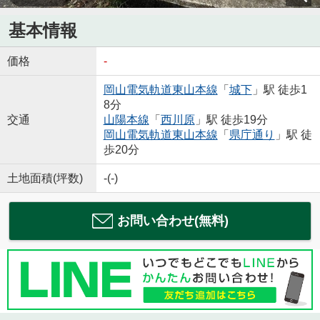
基本情報
価格
-
岡山電気軌道東山本線
「
城下
」駅 徒歩1
8分
交通
山陽本線
「
西川原
」駅 徒歩19分
岡山電気軌道東山本線
「
県庁通り
」駅 徒
歩20分
土地面積(坪数)
-(-)
お問い合わせ(無料)