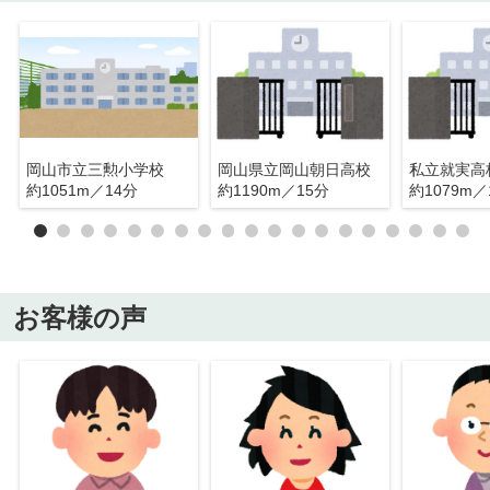
岡山市立三勲小学校
岡山県立岡山朝日高校
私立就実高
約1051m／14分
約1190m／15分
約1079m／
お客様の声