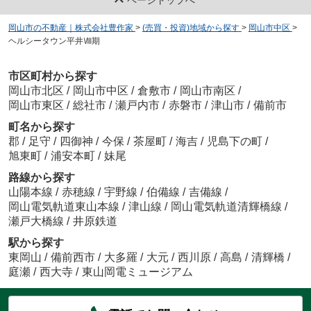
岡山市の不動産｜株式会社豊作家
>
(売買・投資)地域から探す
>
岡山市中区
>
ヘルシータウン平井Ⅷ期
ホームセンタータイム平井店
約252m／4分
市区町村から探す
岡山市北区
/
岡山市中区
/
倉敷市
/
岡山市南区
/
鈴木一成
岡山市東区
/
総社市
/
瀬戸内市
/
赤磐市
/
津山市
/
備前市
町名から探す
郡
/
足守
/
四御神
/
今保
/
茶屋町
/
海吉
/
児島下の町
/
旭東町
/
浦安本町
/
妹尾
スーパードラッグひまわり操南店
路線から探す
約451m／6分
山陽本線
/
赤穂線
/
宇野線
/
伯備線
/
吉備線
/
鈴木一成
岡山電気軌道東山本線
/
津山線
/
岡山電気軌道清輝橋線
/
瀬戸大橋線
/
井原鉄道
駅から探す
東岡山
/
備前西市
/
大多羅
/
大元
/
西川原
/
高島
/
清輝橋
/
庭瀬
/
西大寺
/
東山岡電ミュージアム
なかとう内科小児科医院