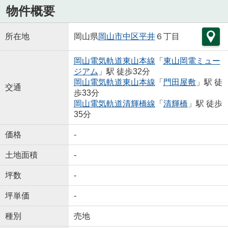
物件概要
所在地
岡山県
岡山市中区
平井
６丁目
岡山電気軌道東山本線
「
東山岡電ミュー
ジアム
」駅 徒歩32分
岡山電気軌道東山本線
「
門田屋敷
」駅 徒
交通
歩33分
岡山電気軌道清輝橋線
「
清輝橋
」駅 徒歩
35分
価格
-
土地面積
-
坪数
-
坪単価
-
種別
売地