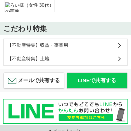
約4184m／53分
こだわり特集
鈴木一成
中区竹井戸建（オーナーチェンジ）
【不動産特集】収益・事業用
1,500
万
円
/ 3DK
LAMU(ラムー) 平井店
約453m／6分
【不動産特集】土地
鈴木一成
メールで共有する
LINEで共有する
セブンイレブン 岡山平井4丁目店
約489m／7分
鈴木一成
ページトップへ