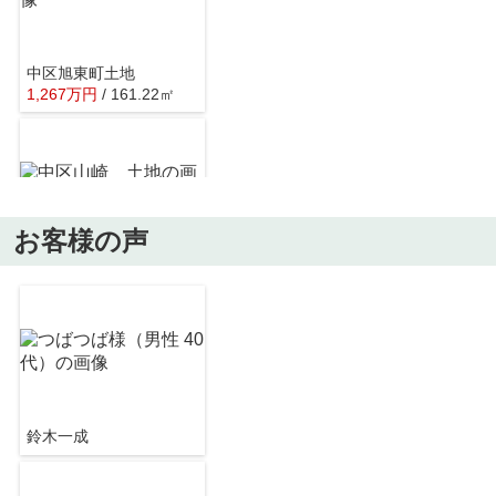
中区旭東町土地
1,267
万
円
/ 161.22㎡
岡山市立東山中学校
約2307m／29分
お客様の声
中区山崎 土地
1,590
万
円
/ 219.60㎡
スターバックス コーヒー 岡山平井店
約1112m／14分
鈴木一成
中区四御神土地
1,298
万
円
/ 146.26㎡
ハローズ 十日市店