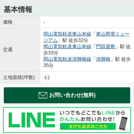
基本情報
価格
-
岡山電気軌道東山本線
「
東山岡電ミュー
ジアム
」駅 徒歩32分
岡山電気軌道東山本線
「
門田屋敷
」駅 徒
交通
歩33分
岡山電気軌道清輝橋線
「
清輝橋
」駅 徒歩
35分
土地面積(坪数)
-(-)
お問い合わせ(無料)