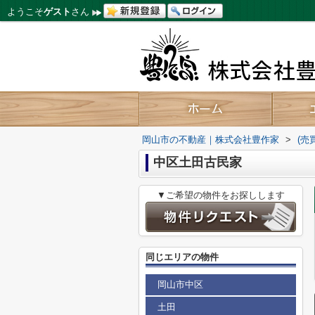
ようこそ
ゲスト
さん
岡山市の不動産｜株式会社豊作家
>
(売
中区土田古民家
▼ご希望の物件をお探しします
同じエリアの物件
岡山市中区
土田