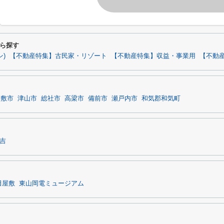
ら探す
)
【不動産特集】古民家・リゾート
【不動産特集】収益・事業用
【不動産
倉敷市
津山市
総社市
高梁市
備前市
瀬戸内市
和気郡和気町
吉
田屋敷
東山岡電ミュージアム