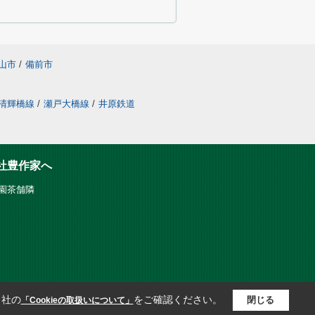
山市
/
備前市
清輝橋線
/
瀬戸大橋線
/
井原鉄道
社豊作家へ
だ園茶舗隣
当社の
をご確認ください。
閉じる
「Cookieの取扱いについて」