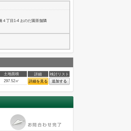
４丁目1-4 おのだ園茶舗隣
土地面積
詳細
検討リスト
297.52㎡
詳細を見る
追加する