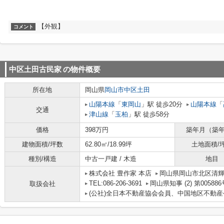
【外観】
コメント
中区土田古民家
の物件概要
所在地
岡山県
岡山市中区
土田
山陽本線
「
東岡山
」駅 徒歩20分
山陽本線
「
交通
津山線
「
玉柏
」駅 徒歩58分
価格
398万円
築年月（築
建物面積/坪数
62.80㎡/18.99坪
土地面積/
種別/構造
中古一戸建 / 木造
地目
株式会社 豊作家 本店
岡山県岡山市北区清輝
TEL:086-206-3691
岡山県知事 (2) 第005886
取扱会社
(公社)全日本不動産協会会員、中国地区不動