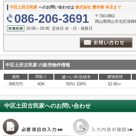
中区土田古民家
へのお問い合わせは
株式会社 豊作家 本店まで
086-206-3691
〒700-0861
岡山県岡山市北区清輝橋
10:00～18:00 定休日:水・日・祝祭日
中区土田古民家
の販売物件情報
価格
間取り
建物面積
建ぺい率/容積率
398万円
4DK
50%/ 100%
62.80㎡
中区土田古民家
へのお問い合わせ