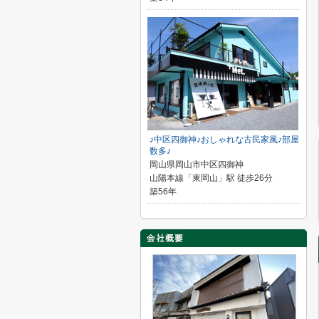
♪中区四御神♪おしゃれな古民家風♪部屋
数多♪
岡山県岡山市中区四御神
山陽本線「東岡山」駅 徒歩26分
築56年