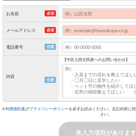
お名前
必須
メールアドレス
必須
電話番号
任意
【中区土田古民家へのお問い合わせ】
内容
任意
※
利用規約
及び
プライバシーポリシー
を必ずお読みください。左記内容に同
さい。
未入力項目がありま