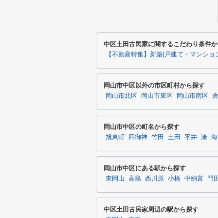
中区土田古民家に関するこだわり条件か
【不動産特集】新築(戸建て・マンション
岡山市中区以外の市区町村から探す
岡山市北区
岡山市東区
岡山市南区
岡山市中区の町名から探す
旭東町
四御神
竹田
土田
平井
湊
海
岡山市中区にある駅から探す
東岡山
高島
西川原
小橋
中納言
門
中区土田古民家周辺の駅から探す