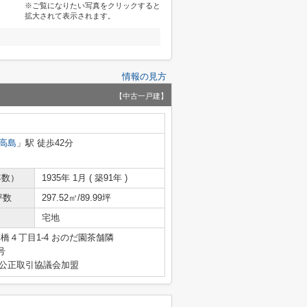
※ご覧になりたい写真をクリックすると
拡大されて表示されます。
情報の見方
【中古一戸建】
高島
」駅 徒歩42分
年数）
1935年 1月 ( 築91年 )
坪数
297.52㎡/89.99坪
宅地
橋４丁目1-4 おのだ園茶舗隣
号
産公正取引協議会加盟