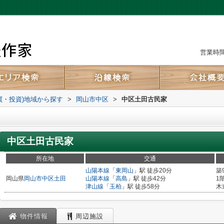
営業時間：
買・投資)地域から探す
>
岡山市中区
>
中区土田古民家
中区土田古民家
所在地
交通
山陽本線
「
東岡山
」駅 徒歩20分
築
岡山県
岡山市中区
土田
山陽本線
「
高島
」駅 徒歩42分
1
津山線
「
玉柏
」駅 徒歩58分
木
物件情報
周辺施設