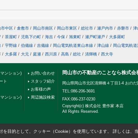
山市中区
/
倉敷市
/
岡山市南区
/
岡山市東区
/
総社市
/
瀬戸内市
/
赤磐市
/
津
守
/
茶屋町
/
児島下の町
/
海吉
/
今保
/
旭東町
/
瀬戸町瀬戸
/
大多羅町
線
/
宇野線
/
伯備線
/
吉備線
/
岡山電気軌道東山本線
/
津山線
/
岡山電気軌道
市
/
大多羅
/
大元
/
庭瀬
/
西川原
/
高島
/
総社
/
清輝橋
/
西大寺
岡山市の不動産のことなら株式会
・マンション)
お問い合わせ
ート
スタッフ紹介
岡山県岡山市北区清輝橋４丁目1-4 おの
お客様の声
TEL:086-206-3691
・マンション)
周辺施設検索
FAX:086-237-0230
Copyright(c) 株式会社 豊作家 本店
All Rights Reserved.
を目的として、クッキー（Cookie）を使用しています。
詳しくは、