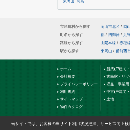
東岡山
高島
市区町村から探す
岡山市北区
/
岡
町名から探す
郡
/
四御神
/
足
路線から探す
山陽本線
/
赤穂
駅から探す
東岡山
/
備前西
ホーム
新築(戸建て
会社概要
古民家・リゾ
プライバシーポリシー
収益・事業用
利用規約
中古(戸建て
サイトマップ
土地
物件カタログ
当サイトでは、お客様の当サイト利用状況把握、サービス向上検討