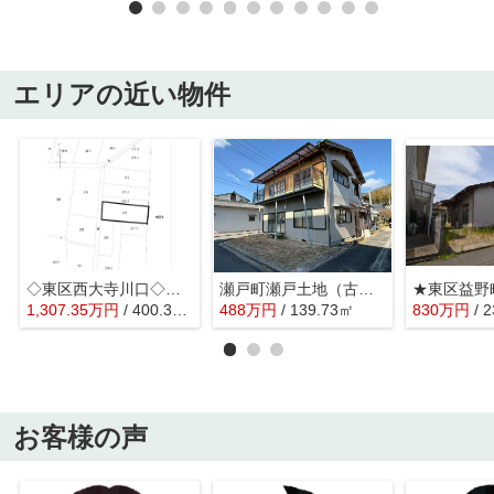
エリアの近い物件
◇東区西大寺川口◇土地◇
瀬戸町瀬戸土地（古家付）
★東区益野
1,307.35
万
円
/ 400.36㎡
488
万
円
/ 139.73㎡
830
万
円
/ 
お客様の声