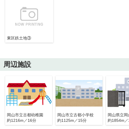
東区鉄土地③
周辺施設
岡山市立古都幼稚園
岡山市立古都小学校
岡山県立岡
約1216m／16分
約1125m／15分
約1854m／