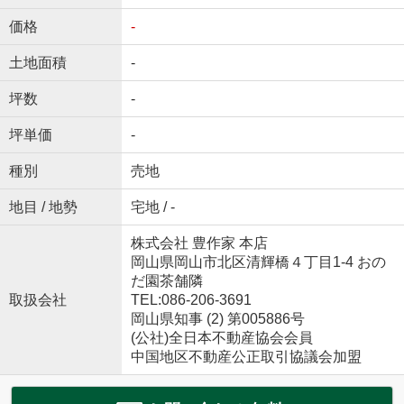
価格
-
土地面積
-
坪数
-
坪単価
-
種別
売地
地目 / 地勢
宅地 / -
株式会社 豊作家 本店
岡山県岡山市北区清輝橋４丁目1-4 おの
だ園茶舗隣
取扱会社
TEL:086-206-3691
岡山県知事 (2) 第005886号
(公社)全日本不動産協会会員
中国地区不動産公正取引協議会加盟