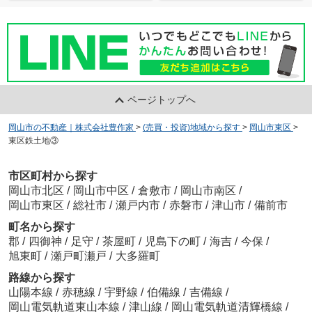
ページトップへ
岡山市の不動産｜株式会社豊作家
>
(売買・投資)地域から探す
>
岡山市東区
>
東区鉄土地③
市区町村から探す
岡山市北区
/
岡山市中区
/
倉敷市
/
岡山市南区
/
岡山市東区
/
総社市
/
瀬戸内市
/
赤磐市
/
津山市
/
備前市
町名から探す
郡
/
四御神
/
足守
/
茶屋町
/
児島下の町
/
海吉
/
今保
/
旭東町
/
瀬戸町瀬戸
/
大多羅町
路線から探す
山陽本線
/
赤穂線
/
宇野線
/
伯備線
/
吉備線
/
岡山電気軌道東山本線
/
津山線
/
岡山電気軌道清輝橋線
/