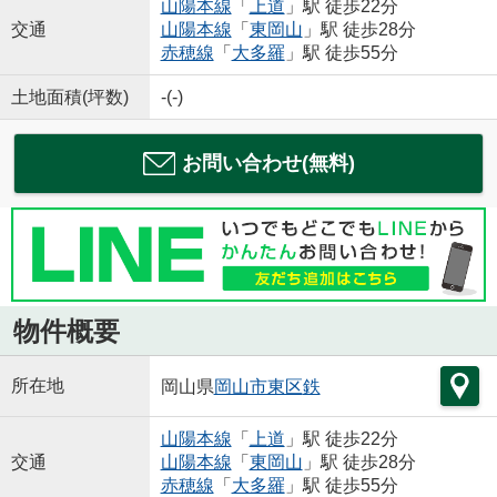
山陽本線
「
上道
」駅 徒歩22分
交通
山陽本線
「
東岡山
」駅 徒歩28分
赤穂線
「
大多羅
」駅 徒歩55分
土地面積(坪数)
-(-)
お問い合わせ(無料)
物件概要
所在地
岡山県
岡山市東区
鉄
山陽本線
「
上道
」駅 徒歩22分
交通
山陽本線
「
東岡山
」駅 徒歩28分
赤穂線
「
大多羅
」駅 徒歩55分