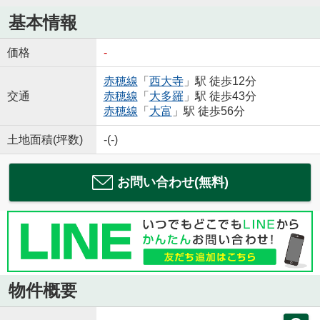
基本情報
価格
-
赤穂線
「
西大寺
」駅 徒歩12分
交通
赤穂線
「
大多羅
」駅 徒歩43分
赤穂線
「
大富
」駅 徒歩56分
土地面積(坪数)
-(-)
お問い合わせ(無料)
物件概要