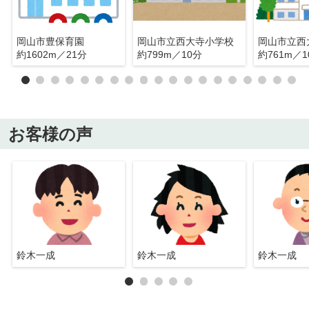
岡山市豊保育園
岡山市立西大寺小学校
岡山市立西
約1602m／21分
約799m／10分
約761m／1
お客様の声
鈴木一成
鈴木一成
鈴木一成