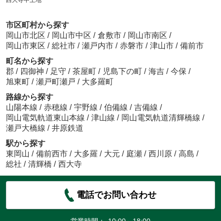
市区町村から探す
岡山市北区
/
岡山市中区
/
倉敷市
/
岡山市南区
/
岡山市東区
/
総社市
/
瀬戸内市
/
赤磐市
/
津山市
/
備前市
町名から探す
郡
/
四御神
/
足守
/
茶屋町
/
児島下の町
/
海吉
/
今保
/
旭東町
/
瀬戸町瀬戸
/
大多羅町
路線から探す
山陽本線
/
赤穂線
/
宇野線
/
伯備線
/
吉備線
/
岡山電気軌道東山本線
/
津山線
/
岡山電気軌道清輝橋線
/
瀬戸大橋線
/
井原鉄道
駅から探す
東岡山
/
備前西市
/
大多羅
/
大元
/
庭瀬
/
西川原
/
高島
/
総社
/
清輝橋
/
西大寺
電話でお問い合わせ