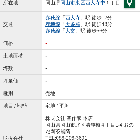
所在地
岡山県
岡山市東区
西大寺中
１丁目
赤穂線
「
西大寺
」駅 徒歩12分
交通
赤穂線
「
大多羅
」駅 徒歩43分
赤穂線
「
大富
」駅 徒歩56分
価格
-
土地面積
-
坪数
-
坪単価
-
種別
売地
地目 / 地勢
宅地 / 平坦
株式会社 豊作家 本店
岡山県岡山市北区清輝橋４丁目1-4 おの
だ園茶舗隣
取扱会社
TEL:086-206-3691