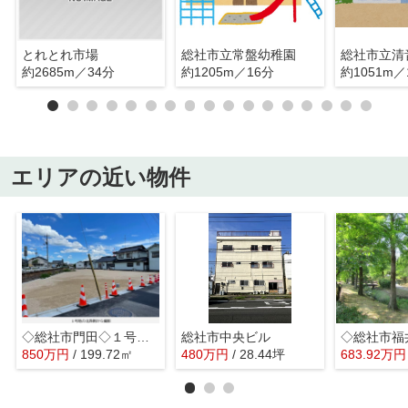
とれとれ市場
総社市立常盤幼稚園
総社市立清
約2685m／34分
約1205m／16分
約1051m／
エリアの近い物件
◇総社市門田◇１号地◇
総社市中央ビル
850
万
円
/ 199.72㎡
480
万
円
/ 28.44坪
683.92
万
円