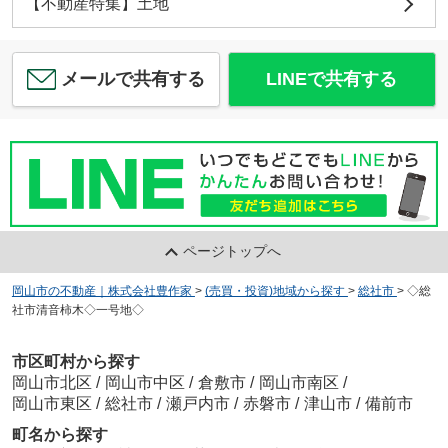
【不動産特集】土地
メールで共有する
LINEで共有する
ページトップへ
岡山市の不動産｜株式会社豊作家
>
(売買・投資)地域から探す
>
総社市
>
◇総
社市清音柿木◇一号地◇
市区町村から探す
岡山市北区
/
岡山市中区
/
倉敷市
/
岡山市南区
/
岡山市東区
/
総社市
/
瀬戸内市
/
赤磐市
/
津山市
/
備前市
町名から探す