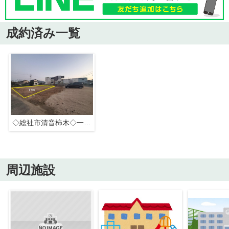
成約済み一覧
◇総社市清音柿木◇一号地◇
周辺施設