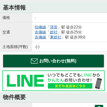
基本情報
価格
-
伯備線
「
清音
」駅 徒歩22分
交通
吉備線
「
総社
」駅 徒歩25分
吉備線
「
東総社
」駅 徒歩39分
土地面積(坪数)
-(-)
お問い合わせ(無料)
物件概要