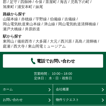
郡
/
足守
/
四御神
/
今保
/
茶屋町
/
海吉
/
児島下の町
/
旭東町
/
浦安本町
/
妹尾
路線から探す
山陽本線
/
赤穂線
/
宇野線
/
伯備線
/
吉備線
/
岡山電気軌道東山本線
/
津山線
/
岡山電気軌道清輝橋線
/
瀬戸大橋線
/
井原鉄道
駅から探す
東岡山
/
備前西市
/
大多羅
/
大元
/
西川原
/
高島
/
清輝橋
/
庭瀬
/
西大寺
/
東山岡電ミュージアム
電話でお問い合わせ
営業時間：
10:00～18:00
定休日：
水・日・祝祭日
ホーム
会社概要
お問い合わせ
物件リクエスト