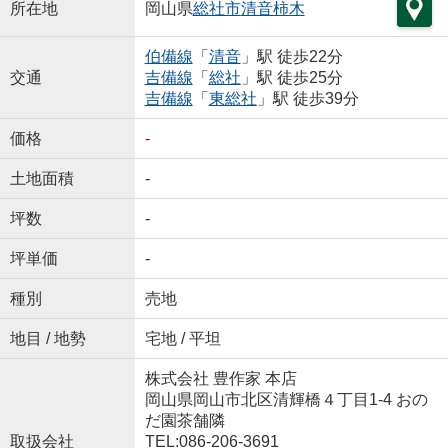
所在地
岡山県
総社市
清音柿木
伯備線
「
清音
」駅 徒歩22分
交通
吉備線
「
総社
」駅 徒歩25分
吉備線
「
東総社
」駅 徒歩39分
価格
-
土地面積
-
坪数
-
坪単価
-
種別
売地
地目 / 地勢
宅地 / 平坦
株式会社 豊作家 本店
岡山県岡山市北区清輝橋４丁目1-4 おの
だ園茶舗隣
取扱会社
TEL:086-206-3691