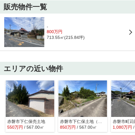
販売物件一覧
-
800万円
713.55㎡(215.84坪)
エリアの近い物件
赤磐市下仁保売土地
赤磐市下仁保土地（古家あり）
550
万
円
/ 567.00㎡
850
万
円
/ 567.00㎡
1,080
万
円