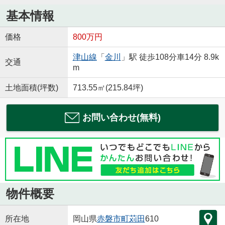
基本情報
価格
800万円
津山線
「
金川
」駅 徒歩108分車14分 8.9k
交通
m
土地面積(坪数)
713.55㎡(215.84坪)
お問い合わせ(無料)
物件概要
所在地
岡山県
赤磐市
町苅田
610