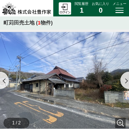
閲覧履歴
お気に入り
メニュー
1
0
町苅田売土地 (
1
物件)
1 / 2