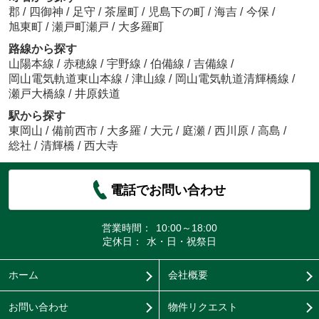
郡
/
四御神
/
足守
/
茶屋町
/
児島下の町
/
海吉
/
今保
/
旭東町
/
瀬戸町瀬戸
/
大多羅町
路線から探す
山陽本線
/
赤穂線
/
宇野線
/
伯備線
/
吉備線
/
岡山電気軌道東山本線
/
津山線
/
岡山電気軌道清輝橋線
/
瀬戸大橋線
/
井原鉄道
駅から探す
東岡山
/
備前西市
/
大多羅
/
大元
/
庭瀬
/
西川原
/
高島
/
総社
/
清輝橋
/
西大寺
電話でお問い合わせ
営業時間：
10:00～18:00
定休日：
水・日・祝祭日
ホーム
会社概要
お問い合わせ
物件リクエスト