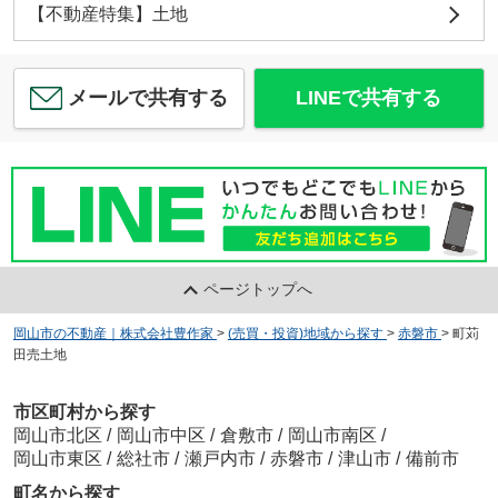
【不動産特集】土地
メールで共有する
LINEで共有する
ページトップへ
岡山市の不動産｜株式会社豊作家
>
(売買・投資)地域から探す
>
赤磐市
>
町苅
田売土地
市区町村から探す
岡山市北区
/
岡山市中区
/
倉敷市
/
岡山市南区
/
岡山市東区
/
総社市
/
瀬戸内市
/
赤磐市
/
津山市
/
備前市
町名から探す