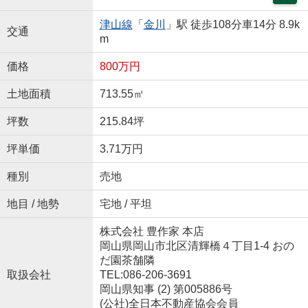
津山線
「
金川
」駅 徒歩108分車14分 8.9k
交通
m
価格
800万円
土地面積
713.55㎡
坪数
215.84坪
坪単価
3.71万円
種別
売地
地目 / 地勢
宅地 / 平坦
株式会社 豊作家 本店
岡山県岡山市北区清輝橋４丁目1-4 おの
だ園茶舗隣
取扱会社
TEL:086-206-3691
岡山県知事 (2) 第005886号
(公社)全日本不動産協会会員