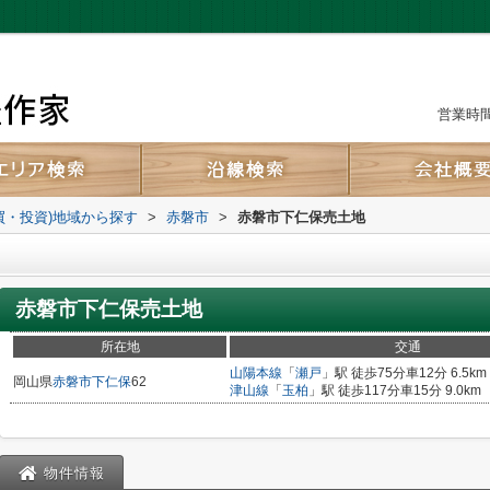
営業時間：
買・投資)地域から探す
>
赤磐市
>
赤磐市下仁保売土地
赤磐市下仁保売土地
所在地
交通
山陽本線
「
瀬戸
」駅 徒歩75分車12分 6.5km
岡山県
赤磐市
下仁保
62
津山線
「
玉柏
」駅 徒歩117分車15分 9.0km
物件情報