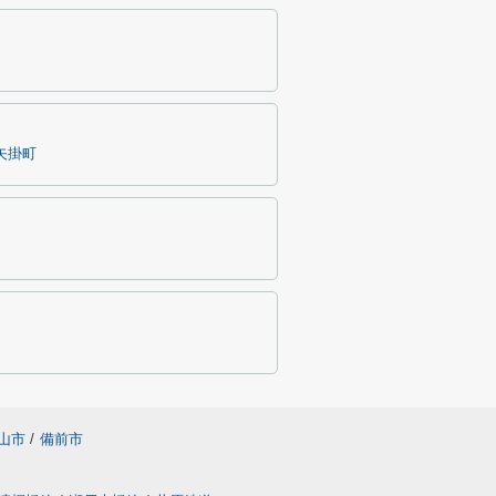
矢掛町
山市
/
備前市