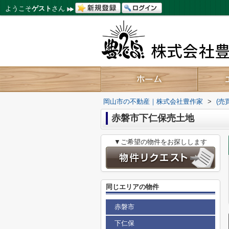
ようこそ
ゲスト
さん
岡山市の不動産｜株式会社豊作家
>
(売
赤磐市下仁保売土地
▼ご希望の物件をお探しします
同じエリアの物件
赤磐市
下仁保