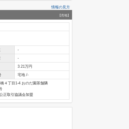
情報の見方
【売地】
数
-
積
-
3.21万円
勢
宅地 /-
橋４丁目1-4 おのだ園茶舗隣
号
産公正取引協議会加盟