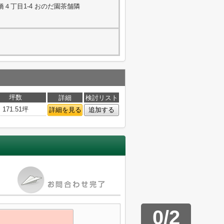
４丁目1-4 おのだ園茶舗隣
坪数
詳細
検討リスト
171.51坪
詳細を見る
追加する
0
/
2