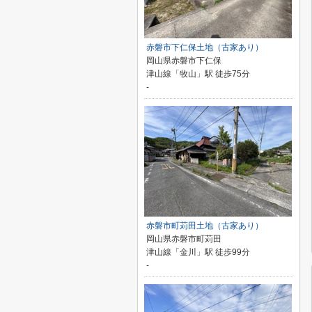
赤磐市下仁保土地（古家あり）
岡山県赤磐市下仁保
津山線「牧山」駅 徒歩75分
-
赤磐市町苅田土地（古家あり）
岡山県赤磐市町苅田
津山線「金川」駅 徒歩99分
-