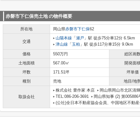
赤磐市下仁保売土地
の物件概要
所在地
岡山県
赤磐市
下仁保
62
山陽本線
「
瀬戸
」駅 徒歩75分車12分 6.5km
交通
津山線
「
玉柏
」駅 徒歩117分車15分 9.0km
価格
550万円
総区画
土地面積
567.00㎡
開発面
坪数
171.51坪
坪単価
種別
売地
地目/地
株式会社 豊作家 本店
岡山県岡山市北区清輝
TEL:086-206-3691
岡山県知事 (2) 第005886
取扱会社
(公社)全日本不動産協会会員、中国地区不動