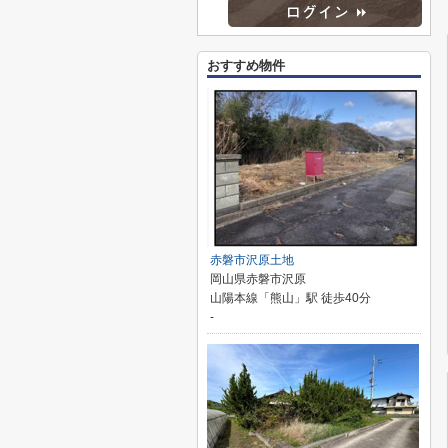
おすすめ物件
赤磐市沢原土地
岡山県赤磐市沢原
山陽本線「熊山」駅 徒歩40分
-