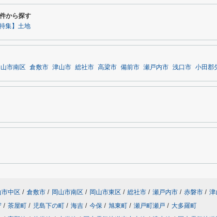
件から探す
特集】土地
岡山市南区
倉敷市
津山市
総社市
高梁市
備前市
瀬戸内市
浅口市
小田郡
山市中区
/
倉敷市
/
岡山市南区
/
岡山市東区
/
総社市
/
瀬戸内市
/
赤磐市
/
津
守
/
茶屋町
/
児島下の町
/
海吉
/
今保
/
旭東町
/
瀬戸町瀬戸
/
大多羅町