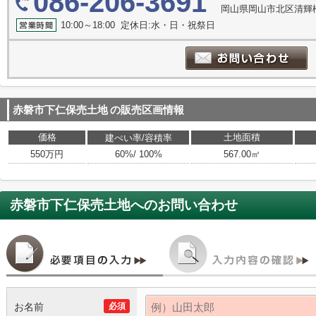
086-206-3691
岡山県岡山市北区清輝橋
10:00～18:00 定休日:水・日・祝祭日
赤磐市下仁保売土地
の販売区画情報
価格
土地面積
建ぺい率/容積率
550万円
60%/ 100%
567.00㎡
赤磐市下仁保売土地
へのお問い合わせ
お名前
必須