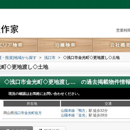
営業時間：
買・投資)地域から探す
>
浅口市
>
◇浅口市金光町◇更地渡し◇土地
光町◇更地渡し◇土地
◇浅口市金光町◇更地渡し◇土地
の過去掲載物件情
現況の確認はお気軽にお問い合わせください。
所在地
交通
山陽本線
「
鴨方
」駅 徒歩32分
岡山県
浅口市
金光町佐方
山陽本線
「
金光
」駅 徒歩28分