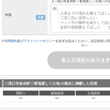
【◇浅口市金光町◇更地渡し◇土地への
内容
任意
※
利用規約
及び
プライバシーポリシー
を必ずお読みください。左記内容に同
さい。
未入力項目がありま
◇浅口市金光町◇更地渡し◇土地
の過去に掲載した区画
間取り
建物面積
土地面積
***
***
***