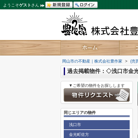
ようこそ
ゲスト
さん
岡山市の不動産｜株式会社豊作家
>
(売
過去掲載物件：◇浅口市金
▼ご希望の物件をお探しします
同じエリアの物件
浅口市
金光町佐方