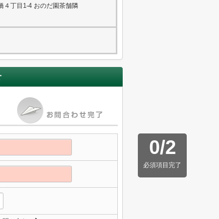
４丁目1-4 おのだ園茶舗隣
せ
0
/
2
必須項目完了