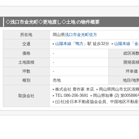
◇浅口市金光町◇更地渡し◇土地
の物件概要
所在地
岡山県
浅口市
金光町佐方
山陽本線
「
鴨方
」駅 徒歩32分
山陽本線
「
金
交通
価格
-
総区画
土地面積
-
開発面
坪数
-
坪単価
種別
売地
地目/地
株式会社 豊作家 本店
岡山県岡山市北区清輝
TEL:086-206-3691
岡山県知事 (2) 第005886
取扱会社
(公社)全日本不動産協会会員、中国地区不動