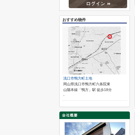
おすすめ物件
浅口市鴨方町土地
岡山県浅口市鴨方町六条院東
山陽本線「鴨方」駅 徒歩18分
-