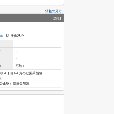
情報の見方
【売地】
光
」駅 徒歩28分
数
-
積
-
-
勢
宅地 /-
橋４丁目1-4 おのだ園茶舗隣
号
産公正取引協議会加盟