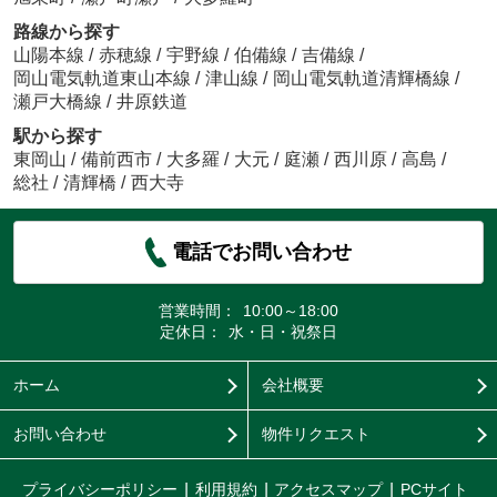
路線から探す
山陽本線
/
赤穂線
/
宇野線
/
伯備線
/
吉備線
/
岡山電気軌道東山本線
/
津山線
/
岡山電気軌道清輝橋線
/
瀬戸大橋線
/
井原鉄道
駅から探す
東岡山
/
備前西市
/
大多羅
/
大元
/
庭瀬
/
西川原
/
高島
/
総社
/
清輝橋
/
西大寺
電話でお問い合わせ
営業時間：
10:00～18:00
定休日：
水・日・祝祭日
ホーム
会社概要
お問い合わせ
物件リクエスト
プライバシーポリシー
利用規約
アクセスマップ
PCサイト