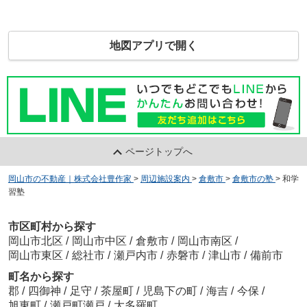
地図アプリで開く
ページトップへ
岡山市の不動産｜株式会社豊作家
>
周辺施設案内
>
倉敷市
>
倉敷市の塾
>
和学
習塾
市区町村から探す
岡山市北区
/
岡山市中区
/
倉敷市
/
岡山市南区
/
岡山市東区
/
総社市
/
瀬戸内市
/
赤磐市
/
津山市
/
備前市
町名から探す
郡
/
四御神
/
足守
/
茶屋町
/
児島下の町
/
海吉
/
今保
/
旭東町
/
瀬戸町瀬戸
/
大多羅町