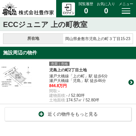
閲覧履歴
お気に入り
メニュー
0
0
ECCジュニア 上の町教室
所在地
岡山県倉敷市児島上の町３丁目15-23
施設周辺の物件
売買｜売地
児島上の町2丁目土地
瀬戸大橋線「上の町」駅 徒歩6分
瀬戸大橋線「児島」駅 徒歩46分
844.8万円
間取:
-
建物面積:
- / 52.80坪
土地面積:
174.57㎡ / 52.80坪
近くの物件をもっと見る