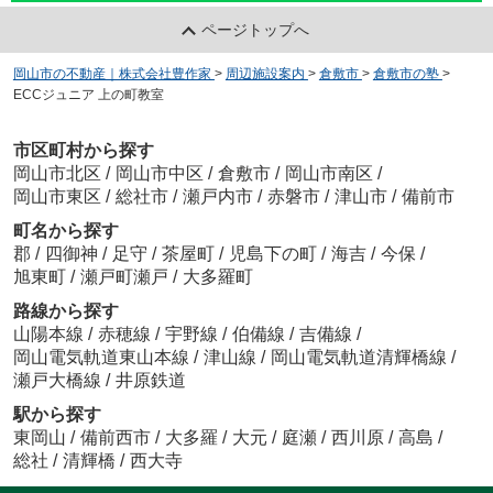
ページトップへ
岡山市の不動産｜株式会社豊作家
>
周辺施設案内
>
倉敷市
>
倉敷市の塾
>
ECCジュニア 上の町教室
市区町村から探す
岡山市北区
/
岡山市中区
/
倉敷市
/
岡山市南区
/
岡山市東区
/
総社市
/
瀬戸内市
/
赤磐市
/
津山市
/
備前市
町名から探す
郡
/
四御神
/
足守
/
茶屋町
/
児島下の町
/
海吉
/
今保
/
旭東町
/
瀬戸町瀬戸
/
大多羅町
路線から探す
山陽本線
/
赤穂線
/
宇野線
/
伯備線
/
吉備線
/
岡山電気軌道東山本線
/
津山線
/
岡山電気軌道清輝橋線
/
瀬戸大橋線
/
井原鉄道
駅から探す
東岡山
/
備前西市
/
大多羅
/
大元
/
庭瀬
/
西川原
/
高島
/
総社
/
清輝橋
/
西大寺