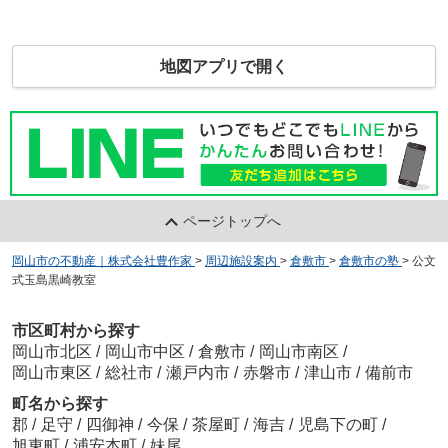
地図アプリで開く
ページトップへ
岡山市の不動産｜株式会社豊作家
>
周辺施設案内
>
倉敷市
>
倉敷市の塾
>
公文
式玉島黒崎教室
市区町村から探す
岡山市北区
/
岡山市中区
/
倉敷市
/
岡山市南区
/
岡山市東区
/
総社市
/
瀬戸内市
/
赤磐市
/
津山市
/
備前市
町名から探す
郡
/
足守
/
四御神
/
今保
/
茶屋町
/
海吉
/
児島下の町
/
旭東町
/
浦安本町
/
妹尾