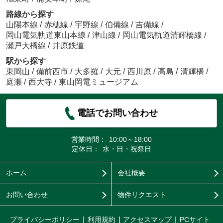
路線から探す
山陽本線
/
赤穂線
/
宇野線
/
伯備線
/
吉備線
/
岡山電気軌道東山本線
/
津山線
/
岡山電気軌道清輝橋線
/
瀬戸大橋線
/
井原鉄道
駅から探す
東岡山
/
備前西市
/
大多羅
/
大元
/
西川原
/
高島
/
清輝橋
/
庭瀬
/
西大寺
/
東山岡電ミュージアム
電話でお問い合わせ
営業時間：
10:00～18:00
定休日：
水・日・祝祭日
ホーム
会社概要
お問い合わせ
物件リクエスト
プライバシーポリシー
利用規約
アクセスマップ
PCサイト