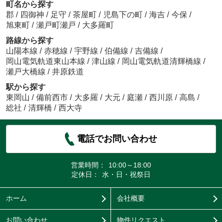
町名から探す
郡
/
四御神
/
足守
/
茶屋町
/
児島下の町
/
海吉
/
今保
/
旭東町
/
瀬戸町瀬戸
/
大多羅町
路線から探す
山陽本線
/
赤穂線
/
宇野線
/
伯備線
/
吉備線
/
岡山電気軌道東山本線
/
津山線
/
岡山電気軌道清輝橋線
/
瀬戸大橋線
/
井原鉄道
駅から探す
東岡山
/
備前西市
/
大多羅
/
大元
/
庭瀬
/
西川原
/
高島
/
総社
/
清輝橋
/
西大寺
電話でお問い合わせ
営業時間：
10:00～18:00
定休日：
水・日・祝祭日
ホーム
会社概要
お問い合わせ
物件リクエスト