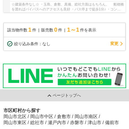
☆建築条件なし☆ ・玉島、倉敷、真備、総社方面はもちろん、 船穂橋
を渡ればバイパスへのアクセスも良好 ・バス停まで徒歩1分♪ ・コンビ
ニも近いため、 ちょっとしたお買い物も...
1
0
1～1
該当物件数
件
販売数
件
件を表示
変更
絞り込み条件：
なし
ページトップへ
市区町村から探す
岡山市北区
/
岡山市中区
/
倉敷市
/
岡山市南区
/
岡山市東区
/
総社市
/
瀬戸内市
/
赤磐市
/
津山市
/
備前市