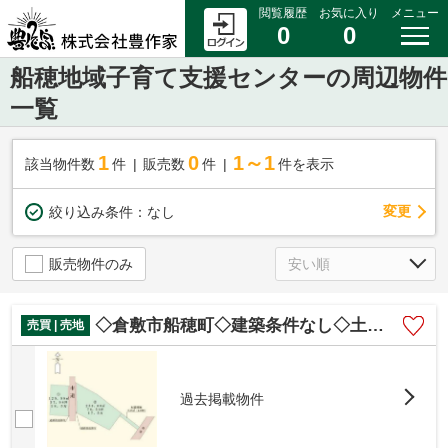
閲覧履歴
お気に入り
メニュー
0
0
船穂地域子育て支援センターの周辺物件
一覧
1
0
1～1
該当物件数
件
販売数
件
件を表示
変更
絞り込み条件：
なし
販売物件のみ
◇倉敷市船穂町◇建築条件なし◇土地◇
売買 | 売地
過去掲載物件