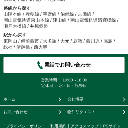
路線から探す
山陽本線
/
赤穂線
/
宇野線
/
伯備線
/
吉備線
/
岡山電気軌道東山本線
/
津山線
/
岡山電気軌道清輝橋線
/
瀬戸大橋線
/
井原鉄道
駅から探す
東岡山
/
備前西市
/
大多羅
/
大元
/
庭瀬
/
西川原
/
高島
/
総社
/
清輝橋
/
西大寺
電話でお問い合わせ
営業時間：
10:00～18:00
定休日：
水・日・祝祭日
ホーム
会社概要
お問い合わせ
物件リクエスト
プライバシーポリシー
利用規約
アクセスマップ
PCサイト