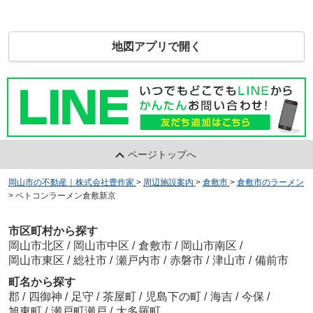
地図アプリで開く
ページトップへ
岡山市の不動産｜株式会社豊作家
>
周辺施設案内
>
倉敷市
>
倉敷市のラーメン
>
ベトコンラーメン倉敷新京
市区町村から探す
岡山市北区
/
岡山市中区
/
倉敷市
/
岡山市南区
/
岡山市東区
/
総社市
/
瀬戸内市
/
赤磐市
/
津山市
/
備前市
町名から探す
郡
/
四御神
/
足守
/
茶屋町
/
児島下の町
/
海吉
/
今保
/
旭東町
/
瀬戸町瀬戸
/
大多羅町