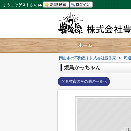
ようこそ
ゲスト
さん
岡山市の不動産｜株式会社豊作家
>
周
焼鳥かっちゃん
<<倉敷市のその他の一覧へ