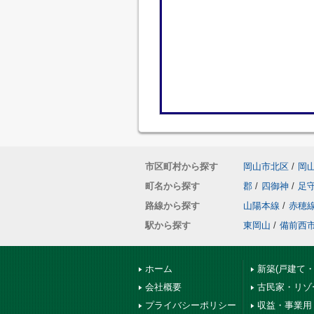
市区町村から探す
岡山市北区
/
岡
町名から探す
郡
/
四御神
/
足
路線から探す
山陽本線
/
赤穂
駅から探す
東岡山
/
備前西
ホーム
新築(戸建て
会社概要
古民家・リゾ
プライバシーポリシー
収益・事業用