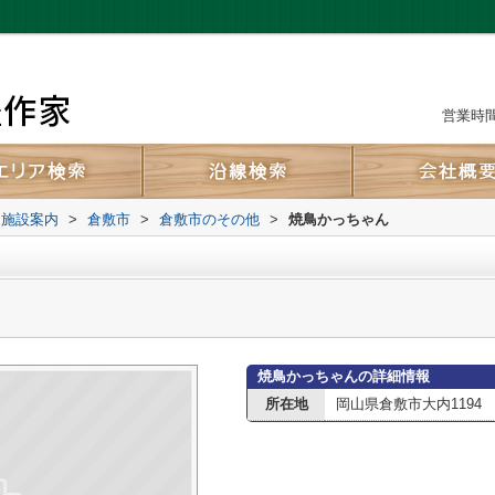
営業時間：
辺施設案内
>
倉敷市
>
倉敷市のその他
>
焼鳥かっちゃん
焼鳥かっちゃんの詳細情報
所在地
岡山県倉敷市大内1194