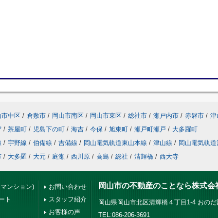
山市中区
/
倉敷市
/
岡山市南区
/
岡山市東区
/
総社市
/
瀬戸内市
/
赤磐市
/
津
守
/
茶屋町
/
児島下の町
/
海吉
/
今保
/
旭東町
/
瀬戸町瀬戸
/
大多羅町
線
/
宇野線
/
伯備線
/
吉備線
/
岡山電気軌道東山本線
/
津山線
/
岡山電気軌道
市
/
大多羅
/
大元
/
庭瀬
/
西川原
/
高島
/
総社
/
清輝橋
/
西大寺
岡山市の不動産のことなら株式会
・マンション)
お問い合わせ
ート
スタッフ紹介
岡山県岡山市北区清輝橋４丁目1-4 おの
お客様の声
TEL:086-206-3691