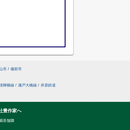
山市
/
備前市
清輝橋線
/
瀬戸大橋線
/
井原鉄道
社豊作家へ
だ園茶舗隣