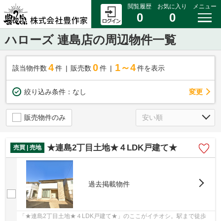
閲覧履歴
お気に入り
メニュー
0
0
ハローズ 連島店の周辺物件一覧
4
0
1～4
該当物件数
件
販売数
件
件を表示
変更
絞り込み条件：
なし
販売物件のみ
★連島2丁目土地★４LDK戸建て★
売買 | 売地
過去掲載物件
「★連島2丁目土地★４LDK戸建て★」のここがイチオシ。駅まで徒歩