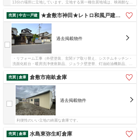
13分の場所に立地しています。立地する第一種住居地域は、映画館など
の人が集まる施設や大規模の工場などの建築が禁止さ...
★倉敷市神田★レトロ和風戸建★５DK★
売買 | 中古一戸建
過去掲載物件
・リフォーム工事（外壁塗装、玄関ドア取り替え、システムキッチン・
洗面化粧台・暖房洗浄便座新品、ジュラク壁塗替、灯油給油機新品、
壁・天井クロス貼替、畳新品、襖・障子貼替え、...
倉敷市南畝倉庫
売買 | 倉庫
過去掲載物件
利便性のいい立地の綺麗な倉庫です。
水島東弥生町倉庫
売買 | 倉庫