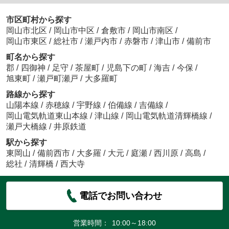
市区町村から探す
岡山市北区
/
岡山市中区
/
倉敷市
/
岡山市南区
/
岡山市東区
/
総社市
/
瀬戸内市
/
赤磐市
/
津山市
/
備前市
町名から探す
郡
/
四御神
/
足守
/
茶屋町
/
児島下の町
/
海吉
/
今保
/
旭東町
/
瀬戸町瀬戸
/
大多羅町
路線から探す
山陽本線
/
赤穂線
/
宇野線
/
伯備線
/
吉備線
/
岡山電気軌道東山本線
/
津山線
/
岡山電気軌道清輝橋線
/
瀬戸大橋線
/
井原鉄道
駅から探す
東岡山
/
備前西市
/
大多羅
/
大元
/
庭瀬
/
西川原
/
高島
/
総社
/
清輝橋
/
西大寺
電話でお問い合わせ
営業時間：
10:00～18:00