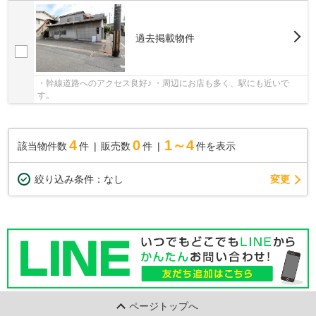
過去掲載物件
・幹線道路へのアクセス良好♪ ・周辺にお店も多く、駅にも近いで
す。
4
0
1～4
該当物件数
件
販売数
件
件を表示
変更
絞り込み条件：
なし
ページトップへ