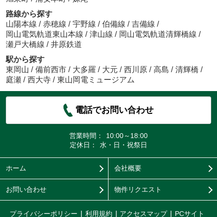
路線から探す
山陽本線
/
赤穂線
/
宇野線
/
伯備線
/
吉備線
/
岡山電気軌道東山本線
/
津山線
/
岡山電気軌道清輝橋線
/
瀬戸大橋線
/
井原鉄道
駅から探す
東岡山
/
備前西市
/
大多羅
/
大元
/
西川原
/
高島
/
清輝橋
/
庭瀬
/
西大寺
/
東山岡電ミュージアム
電話でお問い合わせ
営業時間：
10:00～18:00
定休日：
水・日・祝祭日
ホーム
会社概要
お問い合わせ
物件リクエスト
プライバシーポリシー
利用規約
アクセスマップ
PCサイト