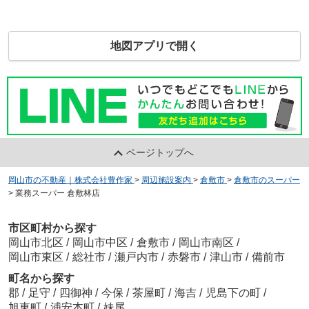
地図アプリで開く
ページトップへ
岡山市の不動産｜株式会社豊作家
>
周辺施設案内
>
倉敷市
>
倉敷市のスーパー
>
業務スーパー 倉敷林店
市区町村から探す
岡山市北区
/
岡山市中区
/
倉敷市
/
岡山市南区
/
岡山市東区
/
総社市
/
瀬戸内市
/
赤磐市
/
津山市
/
備前市
町名から探す
郡
/
足守
/
四御神
/
今保
/
茶屋町
/
海吉
/
児島下の町
/
旭東町
/
浦安本町
/
妹尾