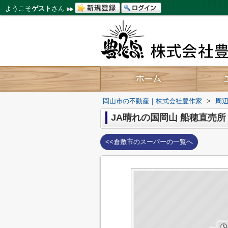
ようこそ
ゲスト
さん
岡山市の不動産｜株式会社豊作家
>
周
JA晴れの国岡山 船穂直売所
<<倉敷市のスーパーの一覧へ