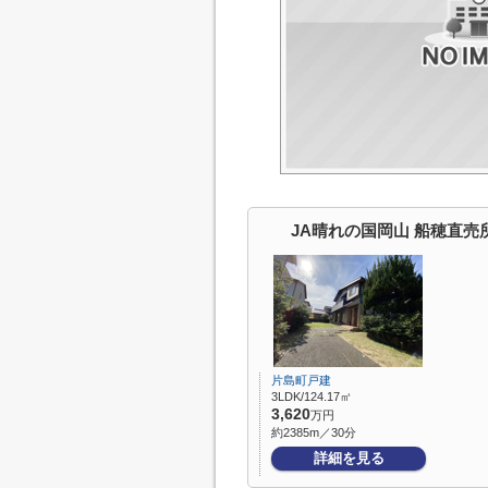
JA晴れの国岡山 船穂直売
片島町戸建
3LDK/124.17㎡
3,620
万円
約2385m／30分
詳細を見る