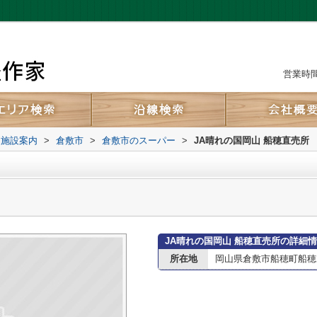
営業時間：
辺施設案内
>
倉敷市
>
倉敷市のスーパー
>
JA晴れの国岡山 船穂直売所
JA晴れの国岡山 船穂直売所の詳細
所在地
岡山県倉敷市船穂町船穂29