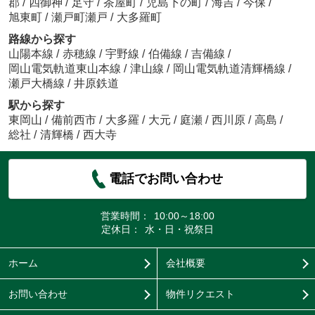
郡
/
四御神
/
足守
/
茶屋町
/
児島下の町
/
海吉
/
今保
/
旭東町
/
瀬戸町瀬戸
/
大多羅町
路線から探す
山陽本線
/
赤穂線
/
宇野線
/
伯備線
/
吉備線
/
岡山電気軌道東山本線
/
津山線
/
岡山電気軌道清輝橋線
/
瀬戸大橋線
/
井原鉄道
駅から探す
東岡山
/
備前西市
/
大多羅
/
大元
/
庭瀬
/
西川原
/
高島
/
総社
/
清輝橋
/
西大寺
電話でお問い合わせ
営業時間：
10:00～18:00
定休日：
水・日・祝祭日
ホーム
会社概要
お問い合わせ
物件リクエスト