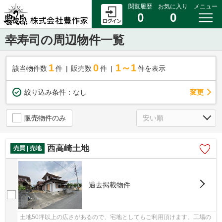
閲覧履歴
お気に入り
メニュー
0
0
幸寿司の周辺物件一覧
1
0
1～1
該当物件数
件
販売数
件
件を表示
変更
絞り込み条件：
なし
販売物件のみ
西高崎土地
売買 | 売地
過去掲載物件
土地50坪以上の広さがあるので、宅地としてもご利用頂けます。工場の