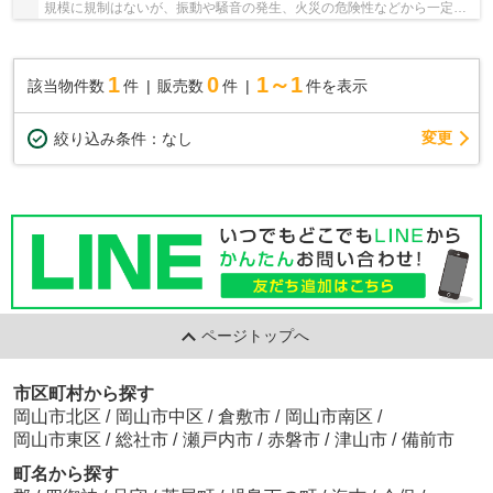
規模に規制はないが、振動や騒音の発生、火災の危険性などから一定の
業種の建築は制限されている準工業地域。こち...
1
0
1～1
該当物件数
件
販売数
件
件を表示
変更
絞り込み条件：
なし
ページトップへ
市区町村から探す
岡山市北区
/
岡山市中区
/
倉敷市
/
岡山市南区
/
岡山市東区
/
総社市
/
瀬戸内市
/
赤磐市
/
津山市
/
備前市
町名から探す