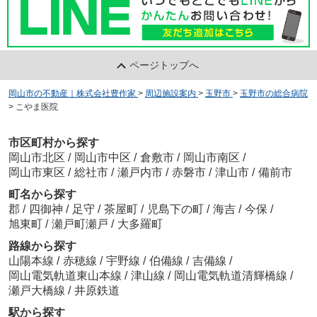
ページトップへ
岡山市の不動産｜株式会社豊作家
>
周辺施設案内
>
玉野市
>
玉野市の総合病院
>
こやま医院
市区町村から探す
岡山市北区
/
岡山市中区
/
倉敷市
/
岡山市南区
/
岡山市東区
/
総社市
/
瀬戸内市
/
赤磐市
/
津山市
/
備前市
町名から探す
郡
/
四御神
/
足守
/
茶屋町
/
児島下の町
/
海吉
/
今保
/
旭東町
/
瀬戸町瀬戸
/
大多羅町
路線から探す
山陽本線
/
赤穂線
/
宇野線
/
伯備線
/
吉備線
/
岡山電気軌道東山本線
/
津山線
/
岡山電気軌道清輝橋線
/
瀬戸大橋線
/
井原鉄道
駅から探す