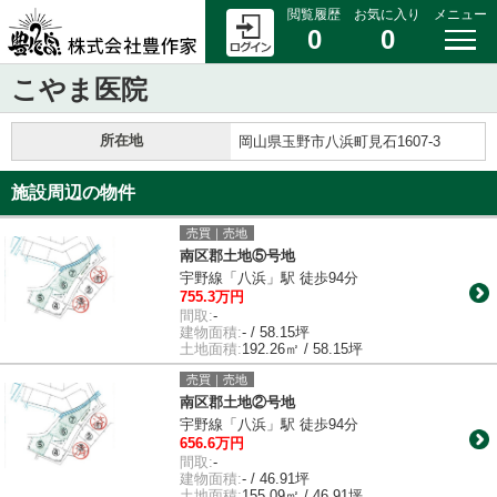
閲覧履歴
お気に入り
メニュー
0
0
こやま医院
所在地
岡山県玉野市八浜町見石1607-3
施設周辺の物件
売買｜売地
南区郡土地⑤号地
宇野線「八浜」駅 徒歩94分
755.3万円
間取:
-
建物面積:
- / 58.15坪
土地面積:
192.26㎡ / 58.15坪
売買｜売地
南区郡土地②号地
宇野線「八浜」駅 徒歩94分
656.6万円
間取:
-
建物面積:
- / 46.91坪
土地面積:
155.09㎡ / 46.91坪