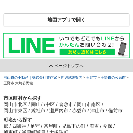
地図アプリで開く
ページトップへ
岡山市の不動産｜株式会社豊作家
>
周辺施設案内
>
玉野市
>
玉野市の公民館
>
玉野市 大崎公民館
市区町村から探す
岡山市北区
/
岡山市中区
/
倉敷市
/
岡山市南区
/
岡山市東区
/
総社市
/
瀬戸内市
/
赤磐市
/
津山市
/
備前市
町名から探す
郡
/
四御神
/
足守
/
茶屋町
/
児島下の町
/
海吉
/
今保
/
旭東町
/
瀬戸町瀬戸
/
大多羅町