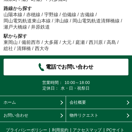
路線から探す
山陽本線
/
赤穂線
/
宇野線
/
伯備線
/
吉備線
/
岡山電気軌道東山本線
/
津山線
/
岡山電気軌道清輝橋線
/
瀬戸大橋線
/
井原鉄道
駅から探す
東岡山
/
備前西市
/
大多羅
/
大元
/
庭瀬
/
西川原
/
高島
/
総社
/
清輝橋
/
西大寺
電話でお問い合わせ
営業時間：
10:00～18:00
定休日：
水・日・祝祭日
ホーム
会社概要
お問い合わせ
物件リクエスト
プライバシーポリシー
利用規約
アクセスマップ
PCサイト