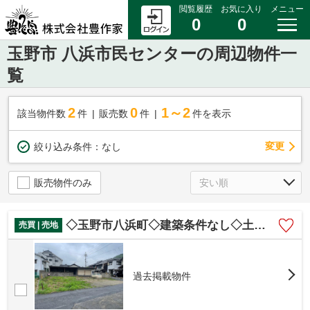
閲覧履歴
お気に入り
メニュー
0
0
玉野市 八浜市民センターの周辺物件一
覧
2
0
1～2
該当物件数
件
販売数
件
件を表示
変更
絞り込み条件：
なし
販売物件のみ
◇玉野市八浜町◇建築条件なし◇土地◇
売買 | 売地
過去掲載物件