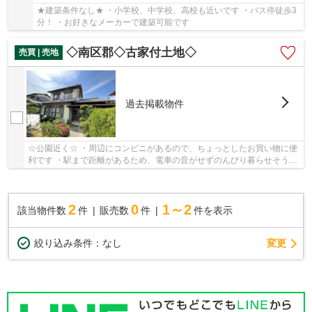
★建築条件なし★ ・小学校、中学校、高校も近いです ・バス停徒歩3
分！ ・お好きなメーカーで建築可能です
◇南区郡◇古家付土地◇
売買 | 売地
過去掲載物件
☆公園近く☆ ・周辺にコンビニがあるので、ちょっとしたお買い物に便
利です ・駅まで距離があるため、電車の音がせずのんびり暮らせそう。
・車で岡山、玉野まで行けるちょうどいい...
2
0
1～2
該当物件数
件
販売数
件
件を表示
変更
絞り込み条件：
なし