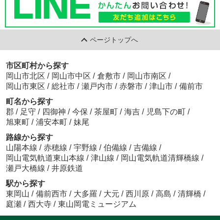
ページトップへ
市区町村から探す
岡山市北区
/
岡山市中区
/
倉敷市
/
岡山市南区
/
岡山市東区
/
総社市
/
瀬戸内市
/
赤磐市
/
津山市
/
備前市
町名から探す
郡
/
足守
/
四御神
/
今保
/
茶屋町
/
海吉
/
児島下の町
/
旭東町
/
浦安本町
/
妹尾
路線から探す
山陽本線
/
赤穂線
/
宇野線
/
伯備線
/
吉備線
/
岡山電気軌道東山本線
/
津山線
/
岡山電気軌道清輝橋線
/
瀬戸大橋線
/
井原鉄道
駅から探す
東岡山
/
備前西市
/
大多羅
/
大元
/
西川原
/
高島
/
清輝橋
/
庭瀬
/
西大寺
/
東山岡電ミュージアム