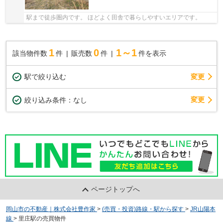
駅まで徒歩圏内です。 ほどよく田舎で暮らしやすいエリアです。
1
0
1～1
該当物件数
件
販売数
件
件を表示
駅で絞り込む
変更
変更
絞り込み条件：
なし
ページトップへ
岡山市の不動産｜株式会社豊作家
>
(売買・投資)路線・駅から探す
>
JR山陽本
線
>
里庄駅の売買物件