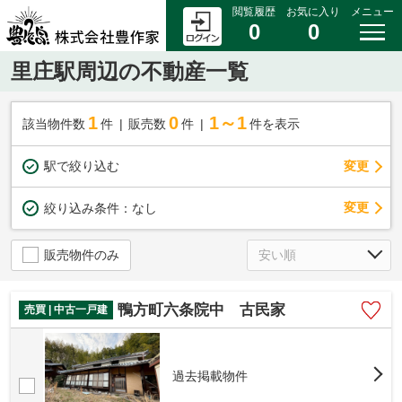
閲覧履歴
お気に入り
メニュー
0
0
里庄駅周辺の不動産一覧
1
0
1～1
該当物件数
件
販売数
件
件を表示
駅で絞り込む
変更
変更
絞り込み条件：
なし
販売物件のみ
鴨方町六条院中 古民家
売買 | 中古一戸建
過去掲載物件