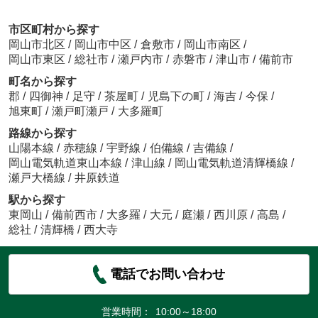
市区町村から探す
岡山市北区
/
岡山市中区
/
倉敷市
/
岡山市南区
/
岡山市東区
/
総社市
/
瀬戸内市
/
赤磐市
/
津山市
/
備前市
町名から探す
郡
/
四御神
/
足守
/
茶屋町
/
児島下の町
/
海吉
/
今保
/
旭東町
/
瀬戸町瀬戸
/
大多羅町
路線から探す
山陽本線
/
赤穂線
/
宇野線
/
伯備線
/
吉備線
/
岡山電気軌道東山本線
/
津山線
/
岡山電気軌道清輝橋線
/
瀬戸大橋線
/
井原鉄道
駅から探す
東岡山
/
備前西市
/
大多羅
/
大元
/
庭瀬
/
西川原
/
高島
/
総社
/
清輝橋
/
西大寺
電話でお問い合わせ
営業時間：
10:00～18:00