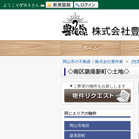
ようこそ
ゲスト
さん
岡山市の不動産｜株式会社豊作家
>
(売
◇南区築港新町◇土地◇
▼ご希望の物件をお探しします
同じエリアの物件
岡山市南区
築港新町