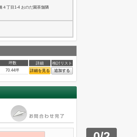
４丁目1-4 おのだ園茶舗隣
坪数
詳細
検討リスト
70.44坪
詳細を見る
追加する
0
/
2