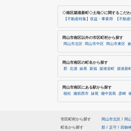
◇南区築港新町◇土地◇に関するこだわ
【不動産特集】収益・事業用
【不動産
岡山市南区以外の市区町村から探す
岡山市北区
岡山市中区
岡山市東区
岡山市南区の町名から探す
郡
北浦
妹尾
新福
築港栄町
築港新
岡山市南区にある駅から探す
植松
備前西市
妹尾
備中箕島
彦崎
市区町村から探す
岡山市北区
/
岡
町名から探す
郡
/
足守
/
四御