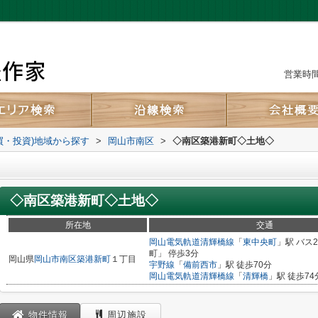
営業時間：
買・投資)地域から探す
>
岡山市南区
>
◇南区築港新町◇土地◇
◇南区築港新町◇土地◇
所在地
交通
岡山電気軌道清輝橋線
「
東中央町
」駅 バス
町」 停歩3分
岡山県
岡山市南区
築港新町
１丁目
宇野線
「
備前西市
」駅 徒歩70分
岡山電気軌道清輝橋線
「
清輝橋
」駅 徒歩74
物件情報
周辺施設