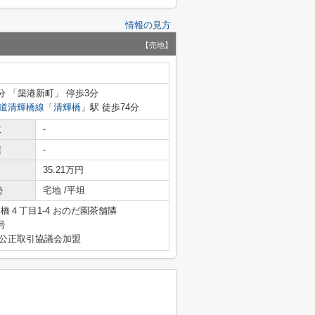
情報の見方
【売地】
9分 「築港新町」 停歩3分
道清輝橋線
「
清輝橋
」駅 徒歩74分
数
-
積
-
35.21万円
勢
宅地 /平坦
橋４丁目1-4 おのだ園茶舗隣
号
産公正取引協議会加盟