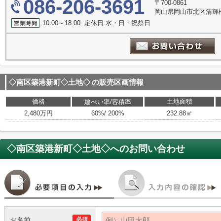
086-206-3691
〒700-0861
岡山県岡山市北区清輝橋
10:00～18:00 定休日:水・日・祝祭日
◇南区築港新町◇土地◇
の販売区画情報
価格
土地面積
建ぺい率/容積率
2,480万円
60%/ 200%
232.88㎡
◇南区築港新町◇土地◇
へのお問い合わせ
お名前
必須