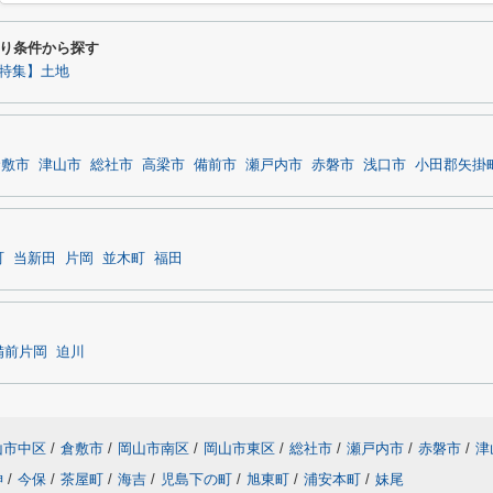
り条件から探す
特集】土地
倉敷市
津山市
総社市
高梁市
備前市
瀬戸内市
赤磐市
浅口市
小田郡矢掛
町
当新田
片岡
並木町
福田
備前片岡
迫川
山市中区
/
倉敷市
/
岡山市南区
/
岡山市東区
/
総社市
/
瀬戸内市
/
赤磐市
/
津
神
/
今保
/
茶屋町
/
海吉
/
児島下の町
/
旭東町
/
浦安本町
/
妹尾