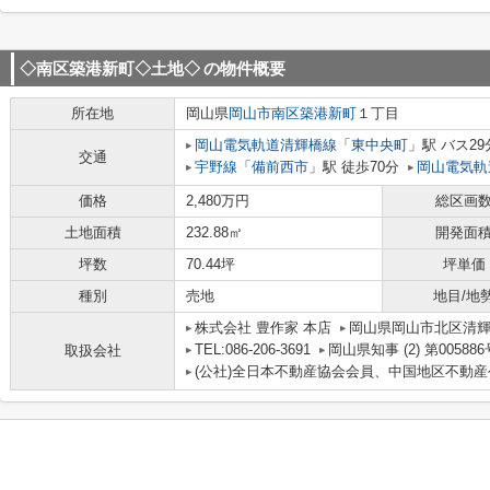
◇南区築港新町◇土地◇
の物件概要
所在地
岡山県
岡山市南区
築港新町
１丁目
岡山電気軌道清輝橋線
「
東中央町
」駅 バス2
交通
宇野線
「
備前西市
」駅 徒歩70分
岡山電気軌
価格
2,480万円
総区画
土地面積
232.88㎡
開発面
坪数
70.44坪
坪単価
種別
売地
地目/地
株式会社 豊作家 本店
岡山県岡山市北区清輝
TEL:086-206-3691
岡山県知事 (2) 第005886
取扱会社
(公社)全日本不動産協会会員、中国地区不動