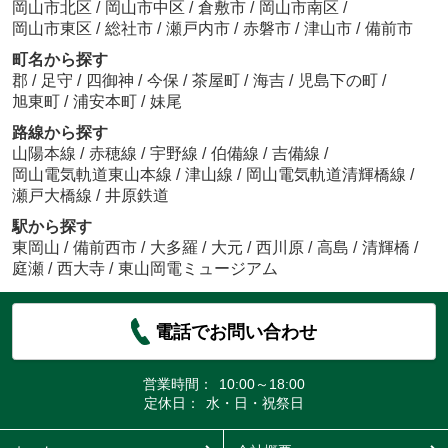
岡山市北区
/
岡山市中区
/
倉敷市
/
岡山市南区
/
岡山市東区
/
総社市
/
瀬戸内市
/
赤磐市
/
津山市
/
備前市
町名から探す
郡
/
足守
/
四御神
/
今保
/
茶屋町
/
海吉
/
児島下の町
/
旭東町
/
浦安本町
/
妹尾
路線から探す
山陽本線
/
赤穂線
/
宇野線
/
伯備線
/
吉備線
/
岡山電気軌道東山本線
/
津山線
/
岡山電気軌道清輝橋線
/
瀬戸大橋線
/
井原鉄道
駅から探す
東岡山
/
備前西市
/
大多羅
/
大元
/
西川原
/
高島
/
清輝橋
/
庭瀬
/
西大寺
/
東山岡電ミュージアム
電話でお問い合わせ
営業時間：
10:00～18:00
定休日：
水・日・祝祭日