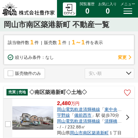
閲覧履歴
お気に入り
メニュー
0
0
岡山市南区築港新町 不動産一覧
1
1
1～1
該当物件数
件
販売数
件
件を表示
変更
絞り込み条件：
なし
販売物件のみ
◇南区築港新町◇土地◇
売買 | 売地
2,480
万
円
岡山電気軌道清輝橋線
「
東中央町
」駅 バ
宇野線
「
備前西市
」駅 徒歩70分
岡山電気軌道清輝橋線
「
清輝橋
」駅 徒歩
- / - / 232.88㎡
岡山県
岡山市南区
築港新町
１丁目