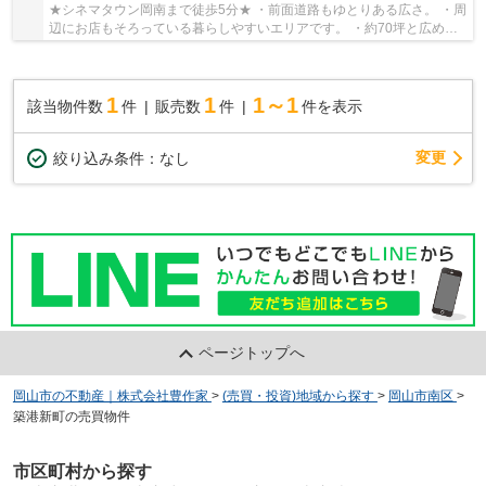
★シネマタウン岡南まで徒歩5分★ ・前面道路もゆとりある広さ。 ・周
辺にお店もそろっている暮らしやすいエリアです。 ・約70坪と広めの
土地です。
1
1
1～1
該当物件数
件
販売数
件
件を表示
変更
絞り込み条件：
なし
ページトップへ
岡山市の不動産｜株式会社豊作家
>
(売買・投資)地域から探す
>
岡山市南区
>
築港新町の売買物件
市区町村から探す