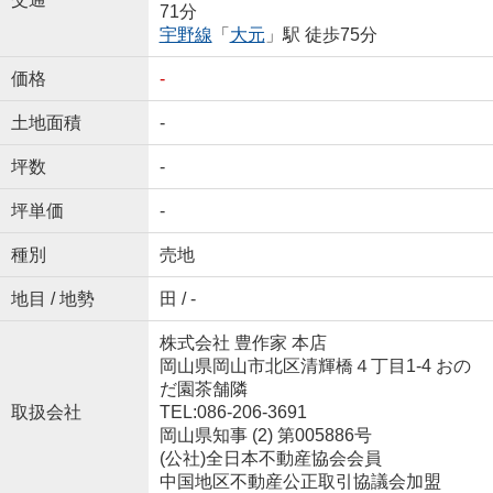
71分
宇野線
「
大元
」駅 徒歩75分
価格
-
土地面積
-
坪数
-
坪単価
-
種別
売地
地目 / 地勢
田 / -
株式会社 豊作家 本店
岡山県岡山市北区清輝橋４丁目1-4 おの
だ園茶舗隣
取扱会社
TEL:086-206-3691
岡山県知事 (2) 第005886号
(公社)全日本不動産協会会員
中国地区不動産公正取引協議会加盟