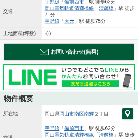
宇野線
「
備前西市
」駅 徒歩62分
岡山電気軌道清輝橋線
「
清輝橋
」駅 徒歩
交通
71分
宇野線
「
大元
」駅 徒歩75分
土地面積(坪数)
-(-)
お問い合わせ(無料)
物件概要
所在地
岡山県
岡山市南区
南輝
２丁目
宇野線
「
備前西市
」駅 徒歩62分
岡山電気軌道清輝橋線
「
清輝橋
」駅 徒歩
交通