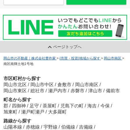
ページトップへ
岡山市の不動産｜株式会社豊作家
>
(売買・投資)地域から探す
>
岡山市南区
>
南区南輝土地1号地
市区町村から探す
岡山市北区
/
岡山市中区
/
倉敷市
/
岡山市南区
/
岡山市東区
/
総社市
/
瀬戸内市
/
赤磐市
/
津山市
/
備前市
町名から探す
郡
/
四御神
/
足守
/
茶屋町
/
児島下の町
/
海吉
/
今保
/
旭東町
/
瀬戸町瀬戸
/
大多羅町
路線から探す
山陽本線
/
赤穂線
/
宇野線
/
伯備線
/
吉備線
/