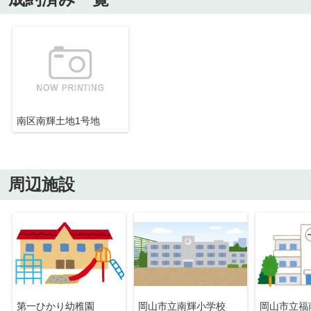
南区南輝土地1号地
周辺施設
第一ひかり幼稚園
岡山市立南輝小学校
岡山市立福