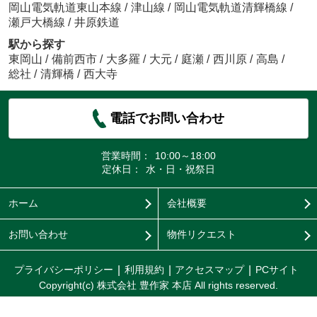
岡山電気軌道東山本線
/
津山線
/
岡山電気軌道清輝橋線
/
瀬戸大橋線
/
井原鉄道
駅から探す
東岡山
/
備前西市
/
大多羅
/
大元
/
庭瀬
/
西川原
/
高島
/
総社
/
清輝橋
/
西大寺
電話でお問い合わせ
営業時間：
10:00～18:00
定休日：
水・日・祝祭日
ホーム
会社概要
お問い合わせ
物件リクエスト
プライバシーポリシー
利用規約
アクセスマップ
PCサイト
Copyright(c) 株式会社 豊作家 本店 All rights reserved.