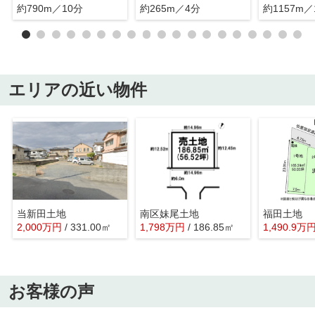
約790m／10分
約265m／4分
約1157m／
エリアの近い物件
当新田土地
南区妹尾土地
福田土地
2,000
万
円
/ 331.00㎡
1,798
万
円
/ 186.85㎡
1,490.9
万
お客様の声