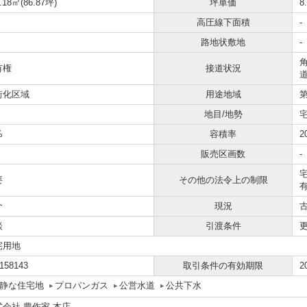
.18㎡(86.87坪)
坪単価
8
高圧線下面積
-
路地状敷地
-
角
有権
接道状況
道
街化区域
用途地域
地目/地勢
%
容積率
2
販売区画数
-
要
その他の法令上の制限
介
現況
談
引渡条件
宅用地
158143
取引条件の有効期限
2
静な住宅地
プロパンガス
公営水道
公共下水
式会社 豊作家 本店