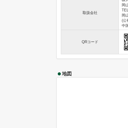
岡
TEL
取扱会社
岡山
(
中
QRコード
地図