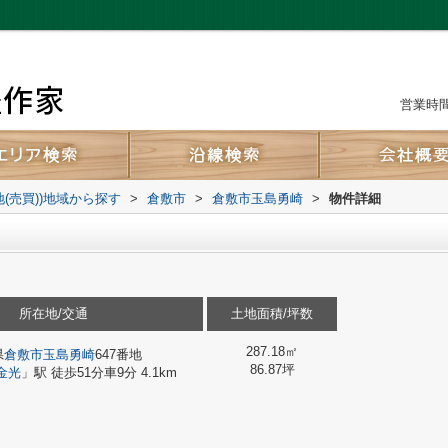
営業時間：
地(売買))地域から探す
>
倉敷市
>
倉敷市玉島勇崎
>
物件詳細
所在地/交通
土地面積/坪数
287.18㎡
県
倉敷市
玉島勇崎
647番地
86.87坪
金光
」駅 徒歩51分車9分 4.1km