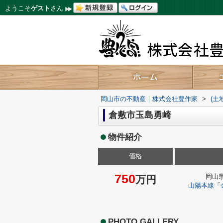
ようこそ
ゲスト
さん
岡山市の不動産｜株式会社豊作家
>
(土
倉敷市玉島勇崎
物件紹介
価格
750
岡山
万円
山陽本線
「
PHOTO GALLERY