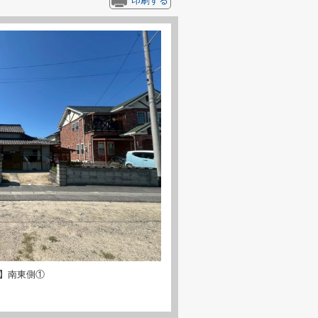
印刷する
】南東側①