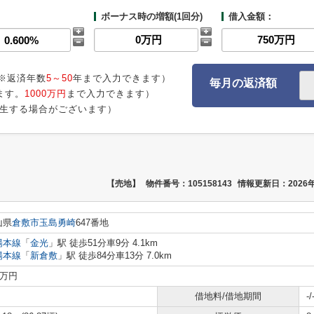
ボーナス時の増額(1回分)
借入金額：
※返済年数
5～50
年まで入力できます）
毎月の返済額
ます。
1000万円
まで入力できます）
生する場合がございます）
【売地】
物件番号：105158143
情報更新日：2026年
山県
倉敷市
玉島勇崎
647番地
陽本線
「
金光
」駅 徒歩51分車9分 4.1km
陽本線
「
新倉敷
」駅 徒歩84分車13分 7.0km
0万円
借地料/借地期間
-/