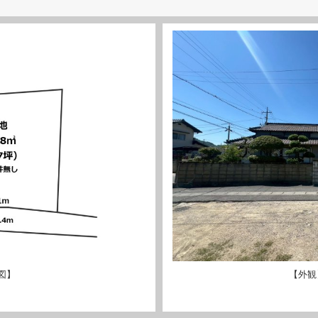
図】
【外観