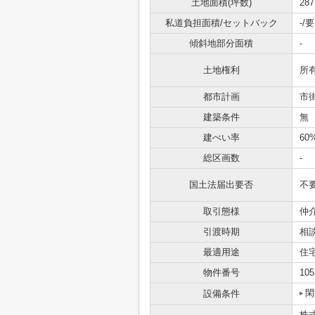
土地面積(坪数)
287
私道負担面積/セットバック
-/要
傾斜地部分面積
-
土地権利
所
都市計画
市
建築条件
無
建ぺい率
60
総区画数
-
国土法届出要否
不
取引態様
仲
引渡時期
相
最適用途
住
物件番号
105
閑
設備条件
株