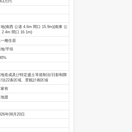
.63万円
地(南西 公道 4.6m 間口 15.9m)(南東 公
 2.4m 間口 16.1m)
第一種住居
宅地/平坦
00%
宅地造成及び特定盛土等規制法/日影制限
有/法22条区域、景観計画区域
古家有
更地渡
026年08月20日