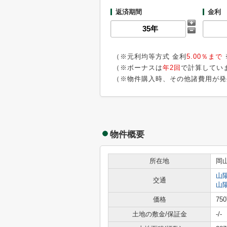
返済期間
金利
（※元利均等方式 金利
5.00％まで
（※ボーナスは
年2回
で計算してい
（※物件購入時、その他諸費用が発
物件概要
所在地
岡
山
交通
山
価格
75
土地の敷金/保証金
-/-