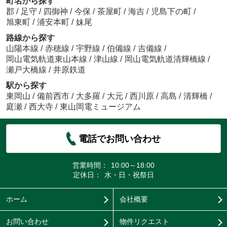
町名から探す
郡
/
足守
/
四御神
/
今保
/
茶屋町
/
海吉
/
児島下の町
/
旭東町
/
浦安本町
/
妹尾
路線から探す
山陽本線
/
赤穂線
/
宇野線
/
伯備線
/
吉備線
/
岡山電気軌道東山本線
/
津山線
/
岡山電気軌道清輝橋線
/
瀬戸大橋線
/
井原鉄道
駅から探す
東岡山
/
備前西市
/
大多羅
/
大元
/
西川原
/
高島
/
清輝橋
/
庭瀬
/
西大寺
/
東山岡電ミュージアム
電話でお問い合わせ
営業時間：
10:00～18:00
定休日：
水・日・祝祭日
ホーム
会社概要
お問い合わせ
物件リクエスト