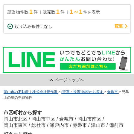
1
1
1～1
該当物件数
件
販売数
件
件を表示
変更
絞り込み条件：
なし
ページトップへ
岡山市の不動産｜株式会社豊作家
>
(売買・投資)地域から探す
>
倉敷市
>
児島
上の町の売買物件
市区町村から探す
岡山市北区
/
岡山市中区
/
倉敷市
/
岡山市南区
/
岡山市東区
/
総社市
/
瀬戸内市
/
赤磐市
/
津山市
/
備前市