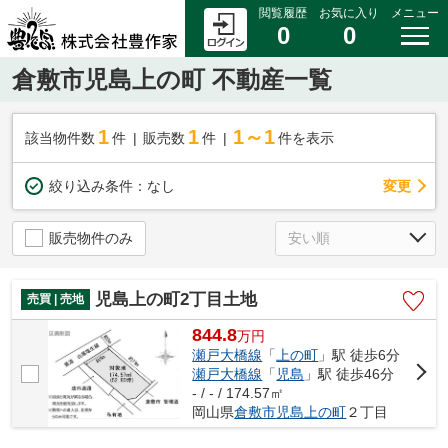
閲覧履歴
お気に入り
メニュー
0
0
倉敷市児島上の町 不動産一覧
1
1
1～1
該当物件数
件
販売数
件
件を表示
変更
絞り込み条件：
なし
販売物件のみ
児島上の町2丁目土地
売買 | 売地
844.8
万
円
瀬戸大橋線
「
上の町
」駅 徒歩6分
瀬戸大橋線
「
児島
」駅 徒歩46分
- / - / 174.57㎡
岡山県
倉敷市
児島上の町
２丁目