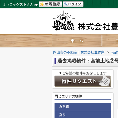
ようこそ
ゲスト
さん
岡山市の不動産｜株式会社豊作家
>
(売
過去掲載物件：宮前土地②
▼ご希望の物件をお探しします
同じエリアの物件
倉敷市
宮前