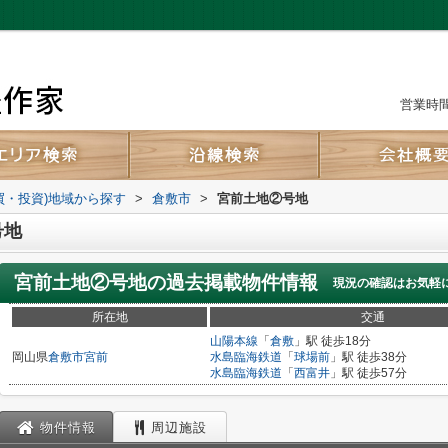
営業時間：
買・投資)地域から探す
>
倉敷市
>
宮前土地②号地
号地
宮前土地②号地
の過去掲載物件情報
現況の確認はお気軽
所在地
交通
山陽本線
「
倉敷
」駅 徒歩18分
岡山県
倉敷市
宮前
水島臨海鉄道
「
球場前
」駅 徒歩38分
水島臨海鉄道
「
西富井
」駅 徒歩57分
物件情報
周辺施設