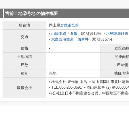
宮前土地②号地
の物件概要
所在地
岡山県
倉敷市
宮前
山陽本線
「
倉敷
」駅 徒歩18分
水島臨海鉄道
交通
水島臨海鉄道
「
西富井
」駅 徒歩57分
価格
-
総区画
土地面積
-
開発面
坪数
-
坪単価
種別
売地
地目/地
株式会社 豊作家 本店
岡山県岡山市北区清輝
TEL:086-206-3691
岡山県知事 (2) 第005886
取扱会社
(公社)全日本不動産協会会員、中国地区不動