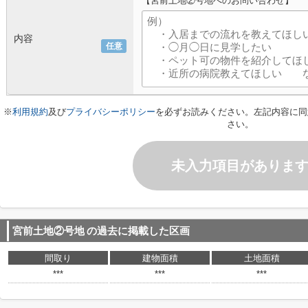
【宮前土地②号地へのお問い合わせ】
内容
任意
※
利用規約
及び
プライバシーポリシー
を必ずお読みください。左記内容に同
さい。
未入力項目がありま
宮前土地②号地
の過去に掲載した区画
間取り
建物面積
土地面積
***
***
***