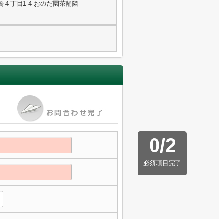
４丁目1-4 おのだ園茶舗隣
0
/
2
必須項目完了