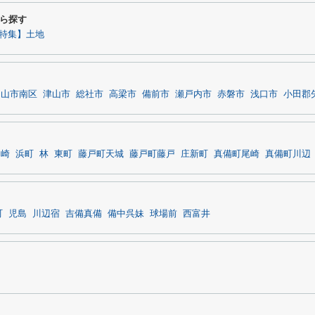
ら探す
特集】土地
岡山市南区
津山市
総社市
高梁市
備前市
瀬戸内市
赤磐市
浅口市
小田郡
勇崎
浜町
林
東町
藤戸町天城
藤戸町藤戸
庄新町
真備町尾崎
真備町川辺
町
児島
川辺宿
吉備真備
備中呉妹
球場前
西富井