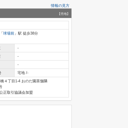
情報の見方
【売地】
「
球場前
」駅 徒歩38分
数
-
積
-
-
勢
宅地 /-
橋４丁目1-4 おのだ園茶舗隣
号
産公正取引協議会加盟