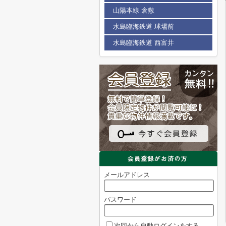
山陽本線 倉敷
水島臨海鉄道 球場前
水島臨海鉄道 西富井
メールアドレス
パスワード
次回から自動ログインをする