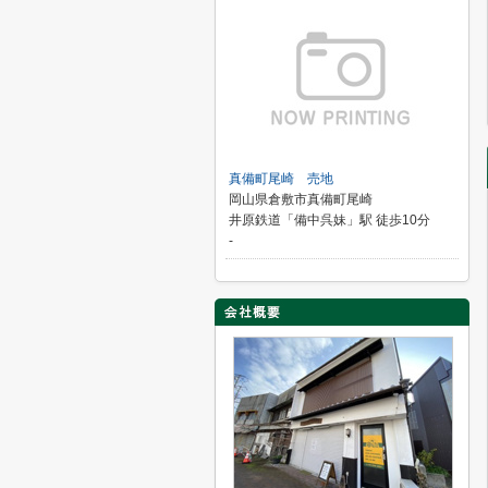
真備町尾崎 売地
岡山県倉敷市真備町尾崎
井原鉄道「備中呉妹」駅 徒歩10分
-