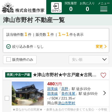
閲覧履歴
お気に入り
メニュー
0
0
津山市野村 不動産一覧
1
1
1～1
該当物件数
件
販売数
件
件を表示
変更
絞り込み条件：
なし
販売物件のみ
★津山市野村★中古戸建★古民家風★
売買 | 中古一戸建
480
万
円
因美線
「
高野
」駅 徒歩15分
因美線
「
美作滝尾
」駅 徒歩55分
- / 5DK / 221.35㎡
岡山県
津山市
野村
★昔ながらの古民家★ ・倉庫もあるので荷物が多くても安心 ・小学校