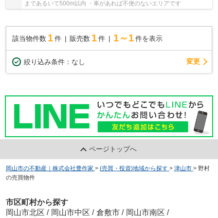
まであるいて500m以内 ・車があれば不便のないエリアです
1
1
1～1
該当物件数
件
販売数
件
件を表示
変更
絞り込み条件：
なし
ページトップへ
岡山市の不動産｜株式会社豊作家
>
(売買・投資)地域から探す
>
津山市
>
野村
の売買物件
市区町村から探す
岡山市北区
/
岡山市中区
/
倉敷市
/
岡山市南区
/