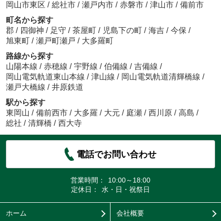
岡山市東区
/
総社市
/
瀬戸内市
/
赤磐市
/
津山市
/
備前市
町名から探す
郡
/
四御神
/
足守
/
茶屋町
/
児島下の町
/
海吉
/
今保
/
旭東町
/
瀬戸町瀬戸
/
大多羅町
路線から探す
山陽本線
/
赤穂線
/
宇野線
/
伯備線
/
吉備線
/
岡山電気軌道東山本線
/
津山線
/
岡山電気軌道清輝橋線
/
瀬戸大橋線
/
井原鉄道
駅から探す
東岡山
/
備前西市
/
大多羅
/
大元
/
庭瀬
/
西川原
/
高島
/
総社
/
清輝橋
/
西大寺
電話でお問い合わせ
営業時間：
10:00～18:00
定休日：
水・日・祝祭日
ホーム
会社概要