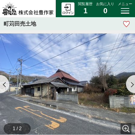
閲覧履歴
お気に入り
メニュー
1
0
町苅田売土地
1 / 2