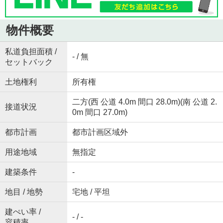
物件概要
私道負担面積 /
- / 無
セットバック
土地権利
所有権
二方(西 公道 4.0m 間口 28.0m)(南 公道 2.
接道状況
0m 間口 27.0m)
都市計画
都市計画区域外
用途地域
無指定
建築条件
-
地目 / 地勢
宅地 / 平坦
建ぺい率 /
- / -
容積率