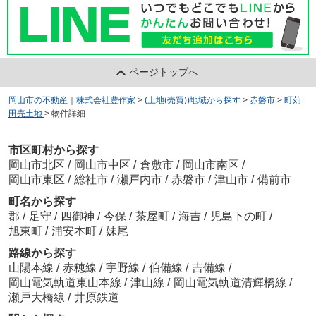
ページトップへ
岡山市の不動産｜株式会社豊作家
>
(土地(売買))地域から探す
>
赤磐市
>
町苅
田売土地
>
物件詳細
市区町村から探す
岡山市北区
/
岡山市中区
/
倉敷市
/
岡山市南区
/
岡山市東区
/
総社市
/
瀬戸内市
/
赤磐市
/
津山市
/
備前市
町名から探す
郡
/
足守
/
四御神
/
今保
/
茶屋町
/
海吉
/
児島下の町
/
旭東町
/
浦安本町
/
妹尾
路線から探す
山陽本線
/
赤穂線
/
宇野線
/
伯備線
/
吉備線
/
岡山電気軌道東山本線
/
津山線
/
岡山電気軌道清輝橋線
/
瀬戸大橋線
/
井原鉄道