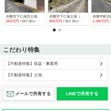
赤磐市下仁保売土地
赤磐市下仁保土地（古家あり）
550
万
円
/ 567.00㎡
850
万
円
/ 567.00㎡
1,080
万
円
こだわり特集
【不動産特集】収益・事業用
【不動産特集】土地
メールで共有する
LINEで共有する