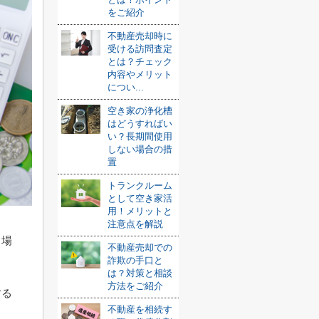
をご紹介
不動産売却時に
受ける訪問査定
とは？チェック
内容やメリット
につい...
空き家の浄化槽
はどうすればい
い？長期間使用
しない場合の措
置
トランクルーム
として空き家活
用！メリットと
注意点を解説
る場
不動産売却での
詐欺の手口と
は？対策と相談
方法をご紹介
する
不動産を相続す