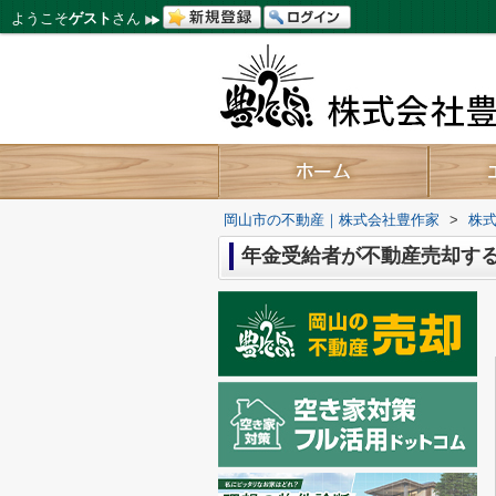
ようこそ
ゲスト
さん
岡山市の不動産｜株式会社豊作家
>
株式
年金受給者が不動産売却す