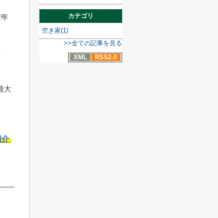
カテゴリ
翌年
空き家(1)
>>全ての記事を見る
な
XML
RSS2.0
最大
紹介