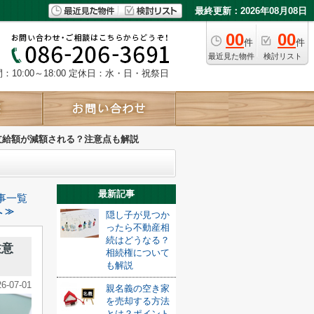
最終更新：2026年08月08日
00
00
件
件
最近見た物件
検討リスト
10:00～18:00
定休日：水・日・祝祭日
支給額が減額される？注意点も解説
最新記事
事一覧
 ≫
隠し子が見つか
ったら不動産相
続はどうなる？
注意
相続権について
も解説
26-07-01
親名義の空き家
を売却する方法
とは？ポイント