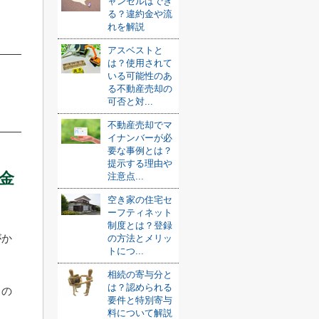
ャンセルはでき
る？違約金や流
れを解説
アスベストと
は？使用されて
いる可能性のあ
る不動産売却の
可否と対...
不動産売却でマ
イナンバーが必
要な事例とは？
提示する理由や
金
注意点...
空き家の住宅セ
ーフティネット
制度とは？登録
がか
の方法とメリッ
トにつ...
相続の寄与分と
は？認められる
常の
要件と特別寄与
料について解説