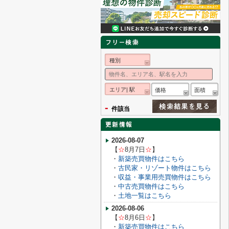
種別
エリア| 駅
価格
面積
-
件該当
2026-08-07
【
☆
8月7
日
☆
】
・
新築売買物件はこちら
・
古民家・リゾート物件はこちら
・
収益・事業用売買物件はこちら
・
中古売買物件はこちら
・
土地一覧はこちら
2026-08-06
【
☆
8月6
日
☆
】
・
新築売買物件はこちら