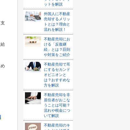
ょ
ットを解説
外国人に不動産
売却するメリッ
、支
トとは？理由と
流れを解説！
不動産売却にお
支給
ける「反復継
続」とは？罰則
や対策をご紹介
不動産売却で耳
ため
にするセカンド
オピニオンと
は？おすすめな
方を解説
ま
不動産売却を非
居住者がおこな
うことは可能？
流れや税金につ
いて解説
紹
不動産売却のキ