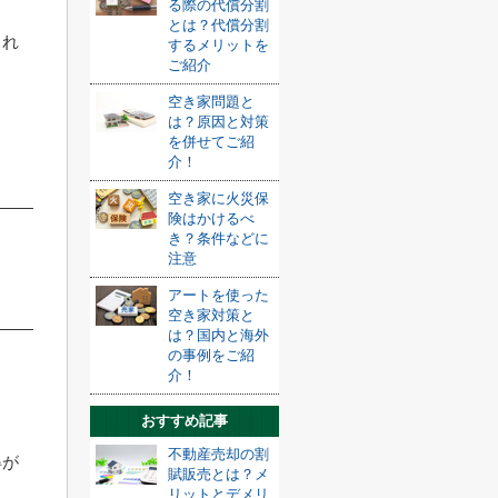
る際の代償分割
とは？代償分割
され
するメリットを
ご紹介
ま
空き家問題と
は？原因と対策
を併せてご紹
介！
空き家に火災保
険はかけるべ
き？条件などに
注意
アートを使った
空き家対策と
は？国内と海外
の事例をご紹
介！
おすすめ記事
不動産売却の割
得が
賦販売とは？メ
リットとデメリ