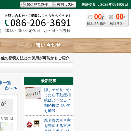
最終更新：2026年08月06日
00
00
件
件
最近見た物件
検討リスト
10:00～18:00
定休日：水・日・祝祭日
？他の節税方法との併用が可能かもご紹介
最新記事
事一覧
｜次へ ≫
隠し子が見つか
ったら不動産相
続はどうなる？
用が
相続権について
も解説
25-06-14
親名義の空き家
を売却する方法
とは？ポイント