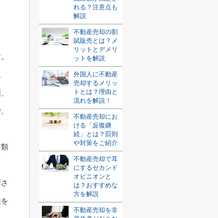
れる？注意点も
解説
不動産売却の割
賦販売とは？メ
リットとデメリ
す。
ットを解説
。
外国人に不動産
売却するメリッ
トとは？理由と
額、
流れを解説！
で、
不動産売却にお
ける「反復継
続」とは？罰則
や対策をご紹介
書類
不動産売却で耳
。
にするセカンド
オピニオンと
用さ
は？おすすめな
方を解説
法を
不動産売却を非