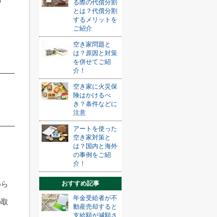
の
る際の代償分割
とは？代償分割
ま
するメリットを
ご紹介
空き家問題と
は？原因と対策
を併せてご紹
介！
空き家に火災保
険はかけるべ
き？条件などに
注意
アートを使った
空き家対策と
は？国内と海外
の事例をご紹
介！
めら
おすすめ記事
年金受給者が不
の取
動産売却すると
支給額が減額さ