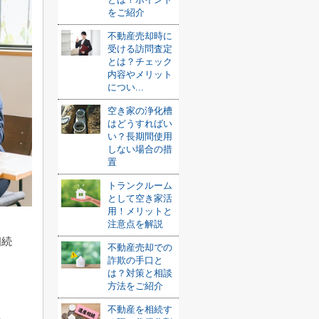
をご紹介
不動産売却時に
受ける訪問査定
とは？チェック
内容やメリット
につい...
空き家の浄化槽
はどうすればい
い？長期間使用
しない場合の措
置
トランクルーム
として空き家活
用！メリットと
注意点を解説
相続
不動産売却での
詐欺の手口と
は？対策と相談
方法をご紹介
不動産を相続す