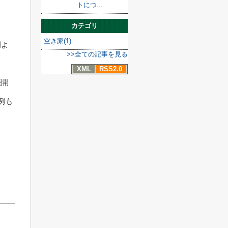
トにつ...
カテゴリ
空き家(1)
例よ
>>全ての記事を見る
XML
RSS2.0
続開
例も