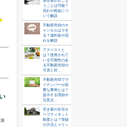
居住者がおこな
うことは可能？
流れや税金につ
いて解説
介
不動産売却のキ
ャンセルはでき
る？違約金や流
れを解説
アスベストと
は？使用されて
いる可能性のあ
る不動産売却の
可否と対...
不動産売却でマ
イナンバーが必
要な事例とは？
提示する理由や
い
注意点...
空き家の住宅セ
ーフティネット
制度とは？登録
加算
の方法とメリッ