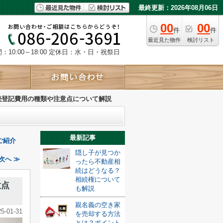
最終更新：2026年08月06日
00
00
件
件
最近見た物件
検討リスト
10:00～18:00
定休日：水・日・祝祭日
続登記費用の種類や注意点について解説
最新記事
ご紹介
隠し子が見つか
次へ ≫
ったら不動産相
続はどうなる？
相続権について
意点
も解説
親名義の空き家
25-01-31
を売却する方法
とは？ポイント