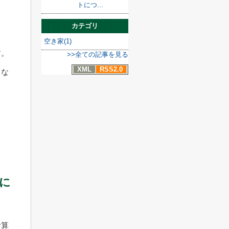
トにつ...
カテゴリ
空き家(1)
す。
>>全ての記事を見る
XML
RSS2.0
しな
に
計算