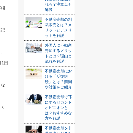
れる？注意点も
が相
解説
不動産売却の割
賦販売とは？メ
も記
リットとデメリ
ットを解説
外国人に不動産
売却するメリッ
ん。
トとは？理由と
流れを解説！
月1日
不動産売却にお
ける「反復継
続」とは？罰則
しな
や対策をご紹介
不動産売却で耳
にするセカンド
良く
オピニオンと
は？おすすめな
方を解説
不動産売却を非