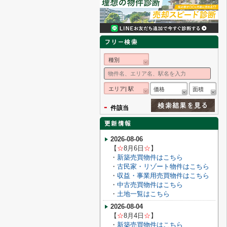
種別
エリア| 駅
価格
面積
-
件該当
2026-08-06
【
☆
8月6
日
☆
】
・
新築売買物件はこちら
・
古民家・リゾート物件はこちら
・
収益・事業用売買物件はこちら
・
中古売買物件はこちら
・
土地一覧はこちら
2026-08-04
【
☆
8月4
日
☆
】
・
新築売買物件はこちら