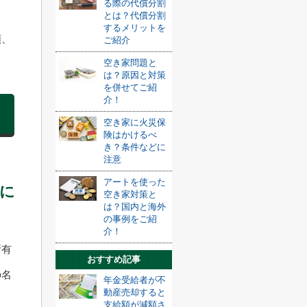
る際の代償分割
とは？代償分割
するメリットを
類、
ご紹介
空き家問題と
は？原因と対策
を併せてご紹
介！
空き家に火災保
険はかけるべ
き？条件などに
注意
アートを使った
に
空き家対策と
は？国内と海外
の事例をご紹
介！
所有
おすすめ記事
の名
年金受給者が不
動産売却すると
支給額が減額さ