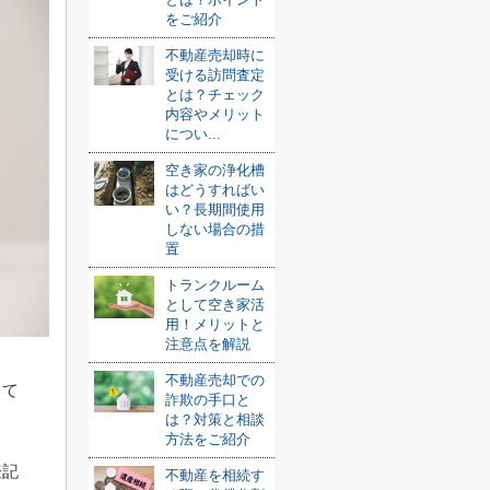
をご紹介
不動産売却時に
受ける訪問査定
とは？チェック
内容やメリット
につい...
空き家の浄化槽
はどうすればい
い？長期間使用
しない場合の措
置
トランクルーム
として空き家活
用！メリットと
注意点を解説
不動産売却での
して
詐欺の手口と
は？対策と相談
方法をご紹介
登記
不動産を相続す