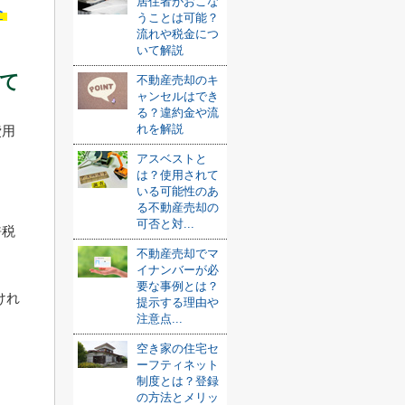
居住者がおこな
介
うことは可能？
流れや税金につ
いて解説
て
不動産売却のキ
ャンセルはでき
る？違約金や流
れを解説
費用
アスベストと
は？使用されて
いる可能性のあ
る不動産売却の
可否と対...
許税
不動産売却でマ
イナンバーが必
要な事例とは？
けれ
提示する理由や
注意点...
空き家の住宅セ
ーフティネット
制度とは？登録
。
の方法とメリッ