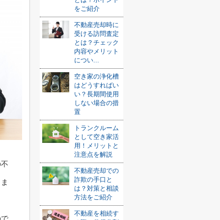
をご紹介
不動産売却時に
受ける訪問査定
とは？チェック
内容やメリット
につい...
空き家の浄化槽
はどうすればい
い？長期間使用
しない場合の措
置
トランクルーム
として空き家活
用！メリットと
注意点を解説
の不
不動産売却での
詐欺の手口と
りま
は？対策と相談
方法をご紹介
不動産を相続す
ので