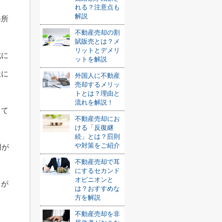
れる？注意点も
解説
務所
不動産売却の割
賦販売とは？メ
リットとデメリ
式に
ットを解説
社に
外国人に不動産
売却するメリッ
トとは？理由と
流れを解説！
って
不動産売却にお
ける「反復継
続」とは？罰則
や対策をご紹介
用が
不動産売却で耳
にするセカンド
オピニオンと
とが
は？おすすめな
方を解説
不動産売却を非