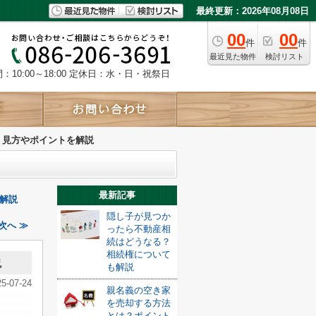
最終更新：2026年08月08日
00
00
件
件
最近見た物件
検討リスト
10:00～18:00
定休日：水・日・祝祭日
？見方やポイントを解説
最新記事
解説
隠し子が見つか
次へ ≫
ったら不動産相
続はどうなる？
相続権について
説
も解説
25-07-24
親名義の空き家
を売却する方法
とは？ポイント