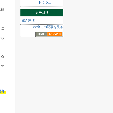
トにつ...
記載
カテゴリ
空き家(1)
>>全ての記事を見る
力に
XML
RSS2.0
かも
なる
ェッ
紹介