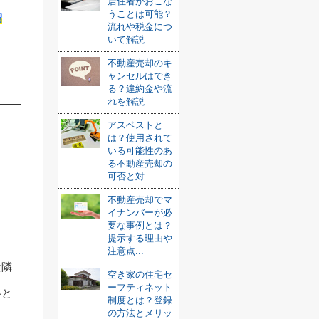
居住者がおこな
うことは可能？
紹
流れや税金につ
いて解説
不動産売却のキ
ャンセルはでき
る？違約金や流
れを解説
アスベストと
は？使用されて
いる可能性のあ
る不動産売却の
可否と対...
不動産売却でマ
イナンバーが必
要な事例とは？
提示する理由や
注意点...
近隣
空き家の住宅セ
ーフティネット
格と
制度とは？登録
の方法とメリッ