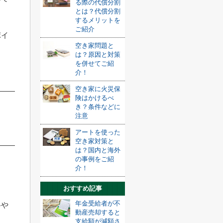
る際の代償分割
とは？代償分割
するメリットを
ご紹介
ポイ
空き家問題と
は？原因と対策
を併せてご紹
介！
空き家に火災保
険はかけるべ
き？条件などに
注意
アートを使った
空き家対策と
は？国内と海外
の事例をご紹
介！
おすすめ記事
年金受給者が不
格や
動産売却すると
支給額が減額さ