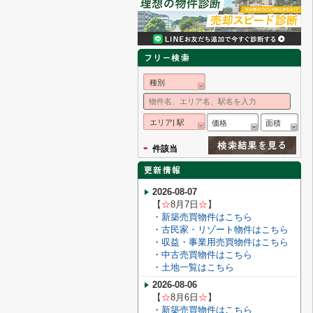
種別
エリア| 駅
価格
面積
-
件該当
2026-08-07
【
☆
8月7
日
☆
】
・
新築売買物件はこちら
・
古民家・リゾート物件はこちら
・
収益・事業用売買物件はこちら
・
中古売買物件はこちら
・
土地一覧はこちら
2026-08-06
【
☆
8月6
日
☆
】
・
新築売買物件はこちら