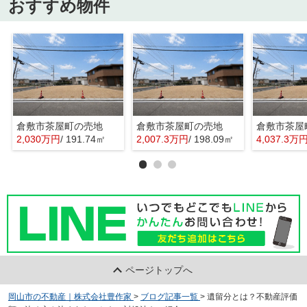
おすすめ物件
倉敷市茶屋町の売地
倉敷市茶屋町の売地
倉敷市茶屋
2,030万円
/ 191.74㎡
2,007.3万円
/ 198.09㎡
4,037.3万
ページトップへ
岡山市の不動産｜株式会社豊作家
>
ブログ記事一覧
>
遺留分とは？不動産評価