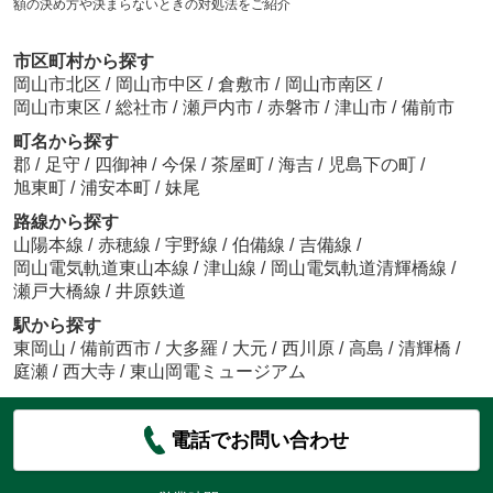
額の決め方や決まらないときの対処法をご紹介
市区町村から探す
岡山市北区
/
岡山市中区
/
倉敷市
/
岡山市南区
/
岡山市東区
/
総社市
/
瀬戸内市
/
赤磐市
/
津山市
/
備前市
町名から探す
郡
/
足守
/
四御神
/
今保
/
茶屋町
/
海吉
/
児島下の町
/
旭東町
/
浦安本町
/
妹尾
路線から探す
山陽本線
/
赤穂線
/
宇野線
/
伯備線
/
吉備線
/
岡山電気軌道東山本線
/
津山線
/
岡山電気軌道清輝橋線
/
瀬戸大橋線
/
井原鉄道
駅から探す
東岡山
/
備前西市
/
大多羅
/
大元
/
西川原
/
高島
/
清輝橋
/
庭瀬
/
西大寺
/
東山岡電ミュージアム
電話でお問い合わせ