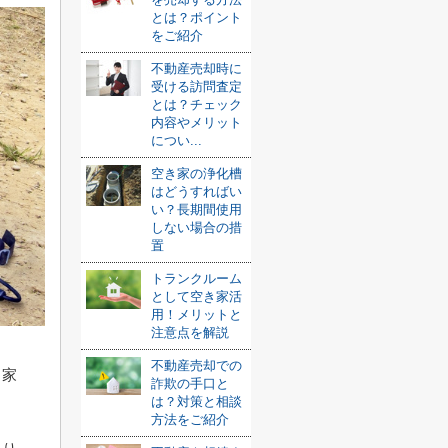
とは？ポイント
をご紹介
不動産売却時に
受ける訪問査定
とは？チェック
内容やメリット
につい...
空き家の浄化槽
はどうすればい
い？長期間使用
しない場合の措
置
トランクルーム
として空き家活
用！メリットと
注意点を解説
不動産売却での
き家
詐欺の手口と
は？対策と相談
方法をご紹介