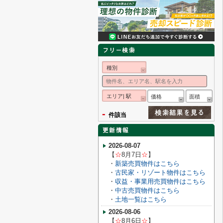
種別
エリア| 駅
価格
面積
-
件該当
2026-08-07
【
☆
8月7
日
☆
】
・
新築売買物件はこちら
・
古民家・リゾート物件はこちら
・
収益・事業用売買物件はこちら
・
中古売買物件はこちら
・
土地一覧はこちら
2026-08-06
【
☆
8月6
日
☆
】