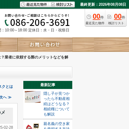
最終更新：2026年08月08日
00
00
件
件
最近見た物件
検討リスト
10:00～18:00
定休日：水・日・祝祭日
は？業者に依頼する際のメリットなどを解
最新記事
スクとは
隠し子が見つか
次へ ≫
ったら不動産相
続はどうなる？
相続権について
のメ
も解説
親名義の空き家
25-02-28
を売却する方法