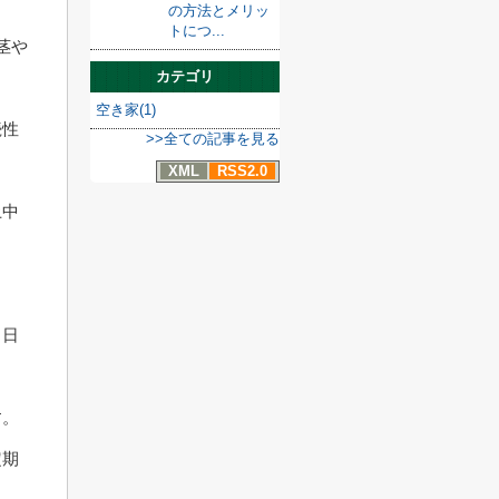
の方法とメリッ
トにつ...
茎や
カテゴリ
空き家(1)
続性
>>全ての記事を見る
XML
RSS2.0
土中
、日
す。
定期