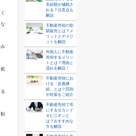
支給額が減額さ
れる？注意点も
すく
解説
とな
不動産売却の割
賦販売とは？メ
リットとデメリ
ットを解説
ごみ
外国人に不動産
売却するメリッ
トとは？理由と
流れを解説！
、処
不動産売却にお
ける「反復継
続」とは？罰則
する
や対策をご紹介
不動産売却で耳
にするセカンド
し勧
オピニオンと
は？おすすめな
方を解説