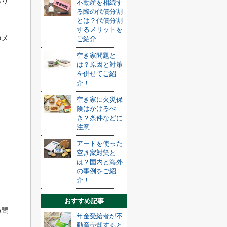
あり
不動産を相続す
る際の代償分割
とは？代償分割
するメリットを
のメ
ご紹介
空き家問題と
は？原因と対策
を併せてご紹
介！
空き家に火災保
険はかけるべ
き？条件などに
注意
アートを使った
空き家対策と
は？国内と海外
の事例をご紹
介！
おすすめ記事
の問
年金受給者が不
動産売却すると